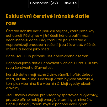
Hodnocení (42)
Diskuze
Exkluzivní čerstvé íránské datle
raw
Čerstvé íránské datle jsou asi nejlepší, které jsme kdy
ochutnali. Pěstují se v jižní části Íránu a patří mezi
neoblíbenější datle. Díky tomu, že jsou čerstvé a
neprocházejí procesem sušení, jsou šťavnaté, vláčné,
masité a sladké jako med.
Datle jsou 100% přírodní. Bez chemického ošetření.
Doporučujeme datle uchovávat v chladu, udržují si tím
svou čerstvost a šťavnatost.
Íránské datle mají různé živiny, vápník, hořčík, železo,
měď, draslík a jiné. Obsahují vitamíny jako vitamín A,
komplex vitamínu B a vitamín C. Mají vysoký obsah
vlákniny.
Jsou skvělou volbou pro všechny sportovce a výletníky,
protože přímo nabíjejí energií, vitamíny a minerály,
zlepšují náladu, zklidní mysl a podpoří další výkon.