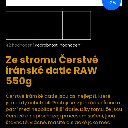
–7 %
a
j
í
t
?
Průměrné
42 hodnocení
Podrobnosti hodnocení
hodnocení
Ze stromu Čerstvé
produktu
je
HLEDAT
íránské datle RAW
4,9
z
550g
5
hvězdiček.
D
Čerstvé íránské datle jsou asi nejlepší, které
o
jsme kdy ochutnali. Pěstují se v jižní části Íránu a
p
patří mezi neoblíbenější datle. Díky tomu, že jsou
o
čerstvé a neprocházejí procesem sušení, jsou
r
u
šťavnaté, vláčné, masité a sladké jako med.