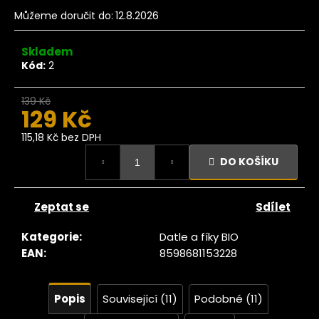
č
u
Můžeme doručit do:
12.8.2026
j
e
Skladem
m
Kód:
2
e
139 Kč
–7 %
129 Kč
Ze
tromu
115,18 Kč bez DPH
Fíky
Měrná
luncem
DO KOŠÍKU
cena:
ušené
Lerida
AW 1kg
Zeptat se
Sdílet
419
Kč
Kategorie
:
Datle a fíky BIO
EAN
:
8598681153228
Popis
Související (11)
Podobné (11)