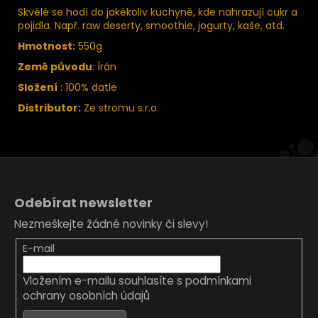
Skvělé se hodí do jakékoliv kuchyně, kde nahrazují cukr a
pojidla. Např. raw deserty, smoothie, jogurty, kaše, atd.
Hmotnost:
550g
Země původu
: Írán
Složení
: 100% datle
Distributor:
Ze stromu s.r.o.
Z
á
Odebírat newsletter
p
Nezmeškejte žádné novinky či slevy!
a
t
E-mail
í
Vložením e-mailu souhlasíte s
podmínkami
ochrany osobních údajů