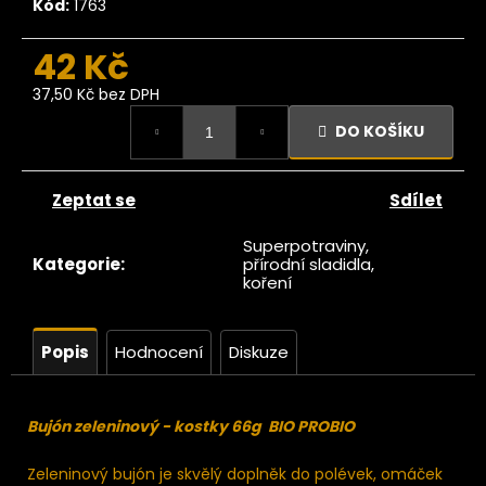
č
Kód:
1763
u
j
42 Kč
e
37,50 Kč bez DPH
m
Měrná
e
DO KOŠÍKU
cena:
Ze
Zeptat se
Sdílet
tromu
erstvé
ránské
Superpotraviny,
datle
Kategorie
:
přírodní sladidla,
koření
RAW
550g
129
Kč
Popis
Hodnocení
Diskuze
ůvodně:
139 Kč
Bujón zeleninový - kostky 66g BIO PROBIO
Zeleninový bujón je skvělý doplněk do polévek, omáček