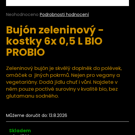
a
j
Průměrné
Neohodnoceno
Podrobnosti hodnocení
hodnocení
í
Bujón zeleninový -
produktu
t
je
kostky 6x 0,5 L BIO
?
0,0
z
PROBIO
5
hvězdiček.
Zeleninový bujón je skvělý doplněk do polévek,
HLEDAT
omáček a jiných pokrmů. Nejen pro vegany a
vegetariány. Dodá jídlu chuť i vůni. Najdete v
něm pouze poctivé suroviny v kvalitě bio, bez
D
glutamanu sodného.
o
p
o
Můžeme doručit do:
13.8.2026
r
u
Skladem