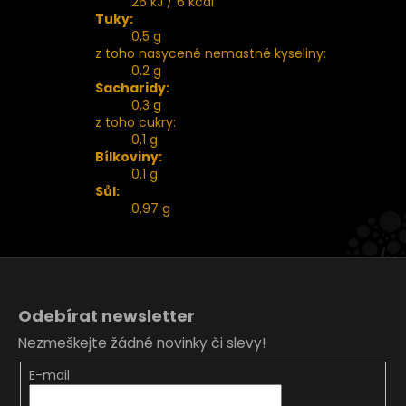
26 kJ / 6 kcal
Tuky:
0,5 g
z toho nasycené nemastné kyseliny:
0,2 g
Sacharidy:
0,3 g
z toho cukry:
0,1 g
Bílkoviny:
0,1 g
Sůl:
0,97 g
Z
á
Odebírat newsletter
p
Nezmeškejte žádné novinky či slevy!
a
t
E-mail
í