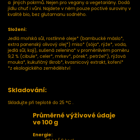
a jiných pokrmů. Nejen pro vegany a vegetariány. Dodá
jídlu chuť i vůni. Najdete v něm pouze poctivé suroviny v
kvalitě bio, bez glutamanu sodného.
Složení:
Jedlá mořská sůl, rostlinné oleje* (bambucké máslo*,
extra panenský olivový olej*) miso* (sója*, rýže*, voda,
jedlá sůl, koji), sušená zelenina* v proměnlivém poměru
9,2 % (cibule*, celer*, mrkev*, pórek*, petržel*), rýžová
mouka*, kukuřičný škrob*, kvasnicový extrakt, koření*
*z ekologického zemědělství
Skladování:
Skladujte při teplotě do 25 °C .
Průměrné výživové údaje
ve 100 g
Energie: