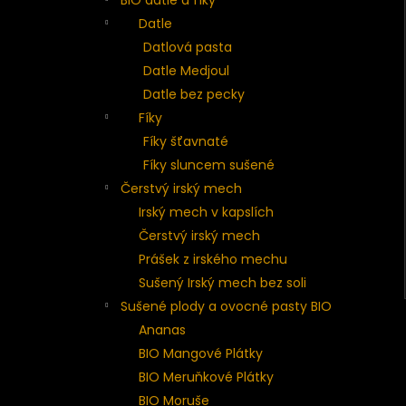
Datle
Datlová pasta
Datle Medjoul
Datle bez pecky
Fíky
Fíky šťavnaté
Fíky sluncem sušené
Čerstvý irský mech
Irský mech v kapslích
Čerstvý irský mech
Prášek z irského mechu
Sušený Irský mech bez soli
Sušené plody a ovocné pasty BIO
Ananas
BIO Mangové Plátky
BIO Meruňkové Plátky
BIO Moruše