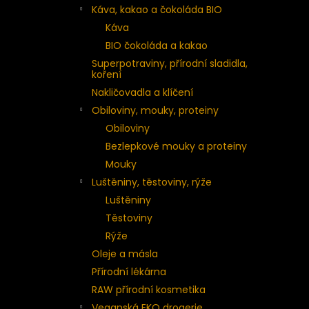
Káva, kakao a čokoláda BIO
Káva
BIO čokoláda a kakao
Superpotraviny, přírodní sladidla,
koření
Nakličovadla a klíčení
Obiloviny, mouky, proteiny
Obiloviny
Bezlepkové mouky a proteiny
Mouky
Luštěniny, těstoviny, rýže
Luštěniny
Těstoviny
Rýže
Oleje a másla
Přírodní lékárna
RAW přírodní kosmetika
Veganská EKO drogerie