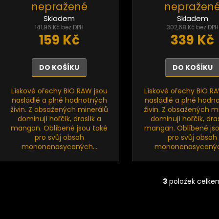
nepražené
nepražen
Skladem
Skladem
141,96 Kč bez DPH
302,68 Kč bez DPH
159 Kč
339 Kč
DO KOŠÍKU
DO KOŠÍKU
Lískové ořechy BIO RAW jsou
Lískové ořechy BIO R
nasládlé a plné hodnotných
nasládlé a plné hodn
živin. Z obsažených minerálů
živin. Z obsažených m
dominují hořčík, draslík a
dominují hořčík, dras
mangan. Oblíbené jsou také
mangan. Oblíbené jso
pro svůj obsah
pro svůj obsah
mononenasycených...
mononenasycených
3
položek celke
O
v
l
á