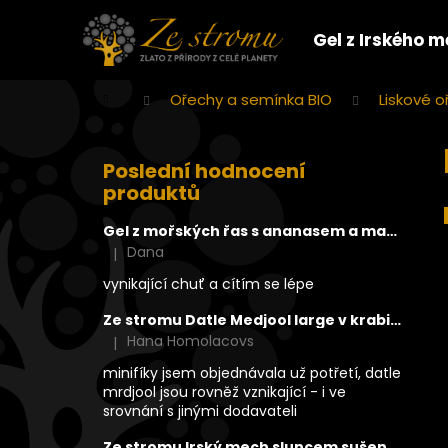
K
Přejít
na
o
Gel z Irského 
obsah
Zpět
Zpět
š
do
do
í
Domů
Ořechy a semínka BIO
Liskové o
k
obchodu
obchodu
P
o
Poslední hodnocení
s
produktů
t
r
Gel z mořských řas s ananasem a mangem 545 ml (470g)
Dana
|
a
Hodnocení produktu je 5 z 5 hvězdiček.
n
vynikající chuť a cítím se lépe
n
Ze stromu Datle Medjool large v krabičce 1kg
í
Hana Homolacovs
|
Hodnocení produktu je 5 z 5 hvězdiček.
p
minifíky jsem objednávala už potřetí, datle
a
mrdjool jsou rovněž vznikající - i ve
n
srovnání s jinými dodavateli
e
Ze stromu Irský mech sluncem sušený bez soli RAW 500g