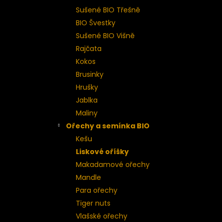
Sušené BIO Třešně
BIO Švestky
Sušené BIO Višně
Rajčata
Kokos
Brusinky
Hrušky
Jablka
Maliny
Ořechy a semínka BIO
Kešu
Liskové oříšky
Makadamové ořechy
Mandle
Para ořechy
Tiger nuts
Vlašské ořechy