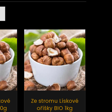
tle Deglet nour bez
BIO RAW 200g
72 Kč
dně:
89 Kč
kové
Ze stromu Lískové
00g
oříšky BIO 1kg