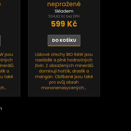
é
nepražené
Skladem
534,82 Kč bez DPH
599 Kč
DO KOŠÍKU
AW jsou
Lískové ořechy BIO RAW jsou
otných
nasládlé a plné hodnotných
inerálů
živin. Z obsažených minerálů
lík a
dominují hořčík, draslík a
u také
mangan. Oblíbené jsou také
pro svůj obsah
...
mononenasycených...
m