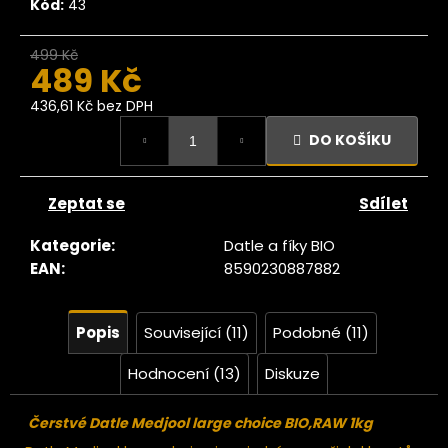
č
Kód:
43
u
j
499 Kč
–2 %
e
489 Kč
m
436,61 Kč bez DPH
e
Měrná
DO KOŠÍKU
cena:
Ze
tromu
Zeptat se
Sdílet
Datle
edjoul
large
Kategorie
:
Datle a fíky BIO
choice
EAN
:
8590230887882
jumbo
200g
104
Popis
Související (11)
Podobné (11)
Kč
ůvodně:
Hodnocení (13)
Diskuze
129 Kč
Čerstvé Datle Medjool large choice BIO,RAW 1kg