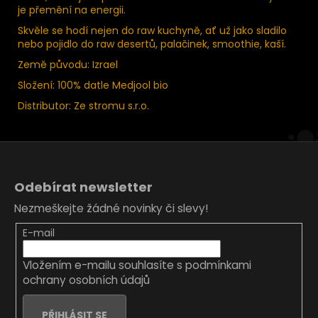
je přemění na energii.
Skvěle se hodí nejen do raw kuchyně, ať už jako sladilo
nebo pojidlo do raw desertů, palačinek, smoothie, kaší.
Země původu: Izrael
Složení: 100% datle Medjool bio
Distributor: Ze stromu s.r.o.
Z
á
Odebírat newsletter
p
Nezmeškejte žádné novinky či slevy!
a
t
E-mail
í
Vložením e-mailu souhlasíte s
podmínkami
ochrany osobních údajů
PŘIHLÁSIT SE