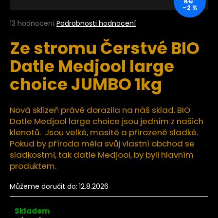
KČ
–2 %
a
j
Průměrné
13 hodnocení
Podrobnosti hodnocení
hodnocení
í
Ze stromu Čerstvé BIO
produktu
t
je
Datle Medjool large
?
5,0
z
choice JUMBO 1kg
5
hvězdiček.
Nová sklizeň právě dorazila na náš sklad. BIO
HLEDAT
Datle Medjool large choice jsou jedním z našich
klenotů. Jsou velké, masité a přirozeně sladké.
Pokud by příroda měla svůj vlastní obchod se
D
sladkostmi, tak datle Medjool, by byli hlavním
o
produktem.
p
o
Můžeme doručit do:
12.8.2026
r
u
Skladem