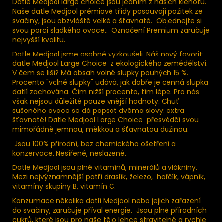
Datle Medjool large choice jsou jedním z našich klenotů.
Naše datle Medjool prémiové třídy posouvají požitek ze
svačiny, jsou obzvláště velké a šťavnaté. Objednejte si
svou porci sladkého ovoce..
Označení Premium zaručuje
nejvyšší kvalitu.
Datle Medjool jsme osobně vyzkoušeli. Náš nový favorit:
datle Medjool Large Choice z ekologického zemědělství.
V čem se liší? Má obsah volné slupky pouhých 15 %.
Procento "volné slupky" udává, jak dobře je cenná slupka
datlí zachována. Čím nižší procento, tím lépe. Pro nás
však nejsou důležité pouze vnější hodnoty. Chuť
sušeného ovoce se dá popsat dvěma slovy: extra
šťavnaté! Datle Medjool Large Choice přesvědčí svou
mimořádně jemnou, měkkou a šťavnatou dužinou.
Jsou 100% přírodní, bez chemického ošetření a
konzervace. Nesířené, neslazené.
Datle Medjool jsou plné vitamínů, minerálů a vlákniny.
Mezi nejvýznamnější patří draslík, železo, hořčík, vápník,
vitamíny skupiny B, vitamín C.
Konzumace několika datlí Medjool nebo jejich zařazení
do svačiny, zaručuje příval energie. Jsou plné přírodních
cukrů, které jsou pro naše tělo lehce stravitelné a rychle