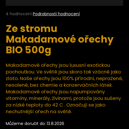
a
j
Průměrné
4 hodnocení
Podrobnosti hodnocení
hodnocení
í
Ze stromu
produktu
t
je
Makadamové ořechy
?
5,0
z
BIO 500g
5
hvězdiček.
Makadamové ořechy jsou luxusní exotickou
HLEDAT
pochoutkou. Ve světě jsou skoro tak vzácné jako
zlato. Naše ořechy jsou 100% přírodní, nepražené,
nesolené, bez chemie a konzervačních látek.
D
Makadamové ořechy jsou napumpovány
o
vitamíny, minerály, živinami, protože jsou sušeny
p
za nízké teploty do 42 C . Označují se jako
o
nechutnější ořech na světě.
r
u
Můžeme doručit do:
13.8.2026