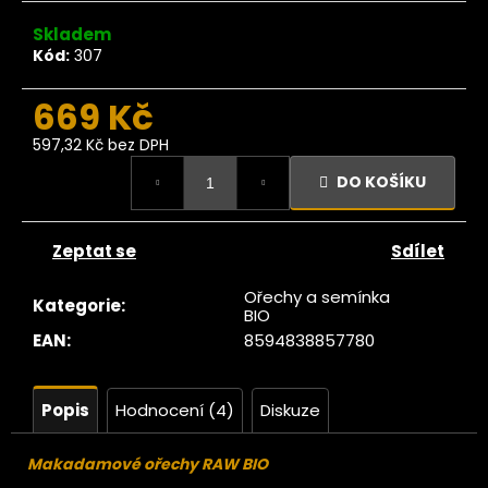
č
u
Skladem
j
Kód:
307
e
m
669 Kč
e
597,32 Kč bez DPH
Měrná
DO KOŠÍKU
cena:
Ze
tromu
Fíky
luncem
Zeptat se
Sdílet
ušené
Lerida
Ořechy a semínka
AW 1kg
Kategorie
:
BIO
419
EAN
:
8594838857780
Kč
Popis
Hodnocení (4)
Diskuze
Makadamové ořechy RAW BIO