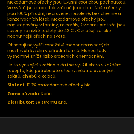
Makadamové ořechy jsou luxusní exotickou pochoutkou.
Ve světě jsou skoro tak vzácné jako zlato. Naše ořechy
jsou 100% přírodní, nepražené, nesolené, bez chemie a
konzervačních látek. Makadamové ořechy jsou
napumpovány vitamíny, minerály, živinami, protože jsou
sušeny za nízké teploty do 42 C . Označují se jako
nechutnější ořech na světě.
Obsahují nejvyšší množství mononenasycených
mastných kyselin v přírodní formě. Mohou tedy
významně snížit riziko srdečních onemocnění.
Je to vynikající svačina a dají se využít skoro v každém
receptu, kde potřebujete ořechy, včetně ovocných
salátů, chlebů a koláčů.
Složení:
100% makadamové ořechy bio
Země původu:
Keňa
Distributor:
Ze stromu s.r.o.
Z
á