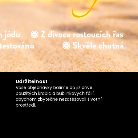
ngo plátky BIO 500
g
359 Kč
Udržitelnost
Vaše objednávky balíme do již dříve
použitých krabic a bublinkových fólií,
abychom zbytečně nezatěžovali životní
prostředí.