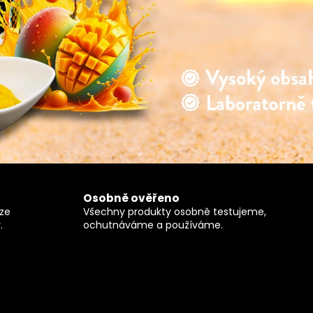
Ze stromu Makadamové ořechy
Ze stromu Ma
BIO 500g
669 Kč
Osobně ověřeno
ze
Všechny produkty osobně testujeme,
.
ochutnáváme a používáme.