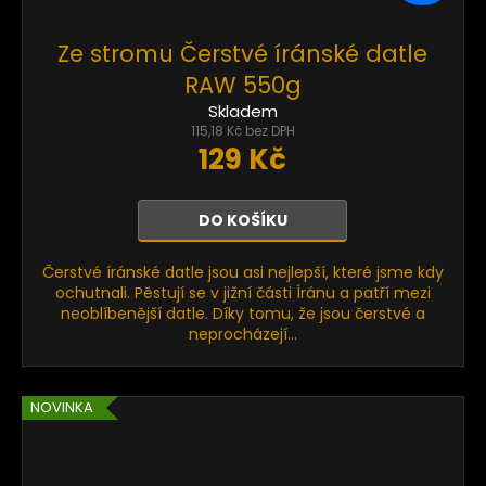
Ze stromu Čerstvé íránské datle
RAW 550g
Skladem
115,18 Kč bez DPH
129 Kč
DO KOŠÍKU
Čerstvé íránské datle jsou asi nejlepší, které jsme kdy
ochutnali. Pěstují se v jižní části Íránu a patří mezi
neoblíbenější datle. Díky tomu, že jsou čerstvé a
neprocházejí...
NOVINKA