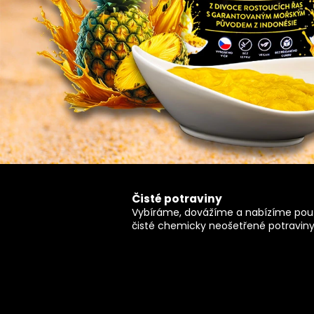
Ze stromu Čerstvé BIO Datle
s
Medjool large choice JUMBO
200g
119 Kč
Původně:
140 Kč
Čisté potraviny
Vybíráme, dovážíme a nabízíme pou
čisté chemicky neošetřené potraviny