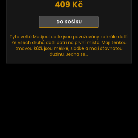
409 Kč
DO KOŠÍKU
Tyto velké Medjool datle jsou považovány za krále datlí.
Ze všech druhů datlí patří na první místo. Mají tenkou
tmavou kůži, jsou měkké, sladké a mají šťavnatou
dužinu. Jedná se...