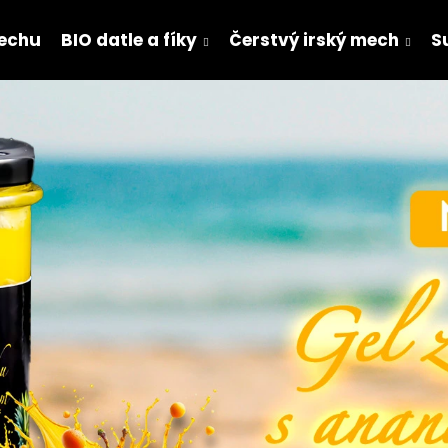
mechu
BIO datle a fíky
Čerstvý irský mech
S
Co potřebujete najít?
HLEDAT
Doporučujeme