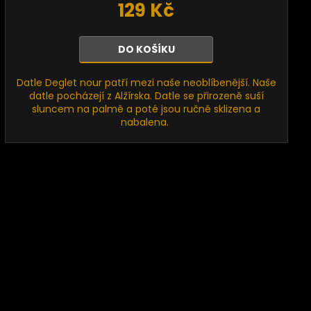
129 Kč
DO KOŠÍKU
Datle Deglet nour patří mezi naše neoblíbenější. Naše
datle pocházejí z Alžírska. Datle se přirozeně suší
sluncem na palmě a poté jsou ručně sklizena a
nabalena.