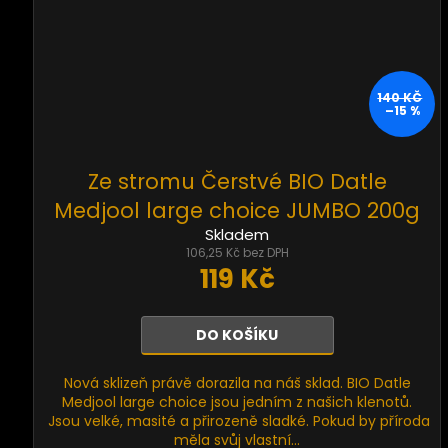
140 KČ
–15 %
Ze stromu Čerstvé BIO Datle
Medjool large choice JUMBO 200g
Skladem
106,25 Kč bez DPH
119 Kč
DO KOŠÍKU
Nová sklizeň právě dorazila na náš sklad. BIO Datle
Medjool large choice jsou jedním z našich klenotů.
Jsou velké, masité a přirozeně sladké. Pokud by příroda
měla svůj vlastní...