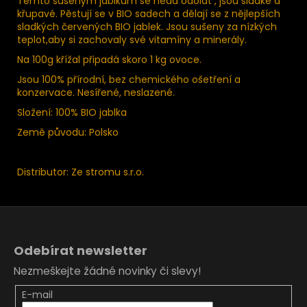
Těmto sušeným jablkům se nedá odolat , jsou sladké a
křupavé. Pěstují se v BIO sadech a dělají se z nějlepších
sladkých červených BIO jablek. Jsou sušeny za nízkých
teplot,aby si zachovaly své vitamíny a minerály.
Na 100g křížal připadá skoro 1 kg ovoce.
Jsou 100% přírodní, bez chemického ošetření a
konzervace. Nesířené, neslazené.
Složení: 100% BIO jablka
Země původu: Polsko
Distributor: Ze stromu s.r.o.
Z
á
Odebírat newsletter
p
Nezmeškejte žádné novinky či slevy!
a
t
E-mail