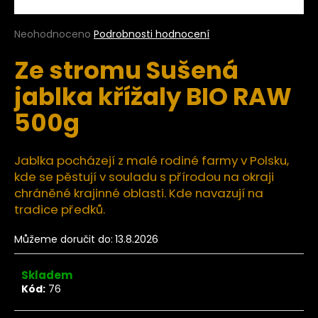
a
j
Průměrné
Neohodnoceno
Podrobnosti hodnocení
hodnocení
í
Ze stromu Sušená
produktu
t
je
jablka křížaly BIO RAW
?
0,0
z
500g
5
hvězdiček.
Jablka pocházejí z malé rodiné farmy v Polsku,
HLEDAT
kde se pěstují v souladu s přírodou na okraji
chráněné krajinné oblasti. Kde navazují na
tradice předků.
D
Můžeme doručit do:
13.8.2026
o
p
o
Skladem
r
Kód:
76
u