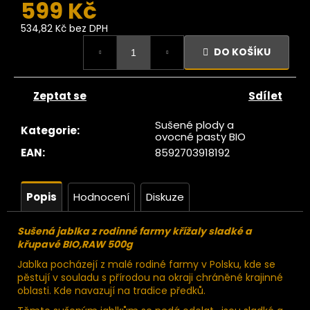
č
599 Kč
u
534,82 Kč bez DPH
j
Měrná
e
DO KOŠÍKU
cena:
m
e
Zeptat se
Sdílet
Ze
Sušené plody a
Kategorie
:
tromu
ovocné pasty BIO
Datle
EAN
:
8592703918192
edjoul
large
choice
jumbo
Popis
Hodnocení
Diskuze
200g
104
Sušená jablka z rodinné farmy křížaly sladké a
Kč
křupavé BIO,RAW 500g
ůvodně:
129 Kč
Jablka pocházejí z malé rodiné farmy v Polsku, kde se
pěstují v souladu s přírodou na okraji chráněné krajinné
oblasti. Kde navazují na tradice předků.