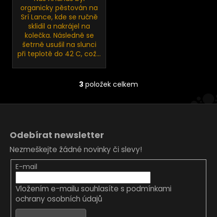
organicky pěstován na
Srí Lance, kde se ručně
sklidil a nakrájel na
kolečka. Následně se
šetrně usušil na slunci
při teplotě do 42 C, což...
3
položek celkem
O
v
l
Z
á
á
d
Odebírat newsletter
p
a
Nezmeškejte žádné novinky či slevy!
c
a
í
t
E-mail
p
í
r
Vložením e-mailu souhlasíte s
podmínkami
v
ochrany osobních údajů
k