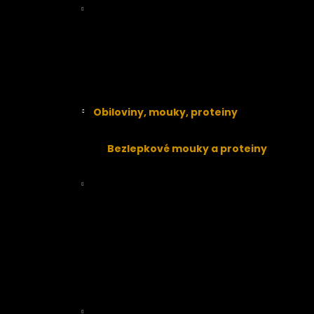
Káva, kakao a čokoláda BIO
Káva
BIO čokoláda a kakao
Superpotraviny, přírodní sladidla,
koření
Nakličovadla a klíčení
Obiloviny, mouky, proteiny
Obiloviny
Bezlepkové mouky a proteiny
Mouky
Luštěniny, těstoviny, rýže
Luštěniny
Těstoviny
Rýže
Oleje a másla
Přírodní lékárna
RAW přírodní kosmetika
Veganská EKO drogerie