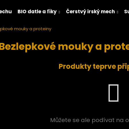
mechu
BIO datle a fíky
Čerstvý irský mech
S
epkové mouky a proteiny
Co potřebujete najít?
Bezlepkové mouky a prot
HLEDAT
Produkty teprve př
Doporučujeme
Můžete se ale podívat na o