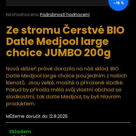
–15 %
a
j
Průměrné
Neohodnoceno
Podrobnosti hodnocení
hodnocení
í
Ze stromu Čerstvé BIO
produktu
t
je
Datle Medjool large
?
0,0
z
choice JUMBO 200g
5
hvězdiček.
Nová sklizeň právě dorazila na náš sklad. BIO
HLEDAT
Datle Medjool large choice jsou jedním z našich
klenotů. Jsou velké, masité a přirozeně sladké.
Pokud by příroda měla svůj vlastní obchod se
D
sladkostmi, tak datle Medjool, by byli hlavním
o
produktem.
p
o
Můžeme doručit do:
12.8.2026
r
u
Skladem