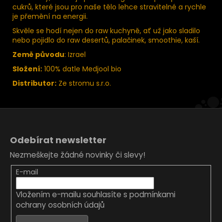
cukrů, které jsou pro naše tělo lehce stravitelné a rychle
je přemění na energii.
Skvěle se hodí nejen do raw kuchyně, ať už jako sladilo
nebo pojidlo do raw desertů, palačinek, smoothie, kaší.
Země původu
: Izrael
Složení:
100% datle Medjool bio
Distributor:
Ze stromu s.r.o.
Z
á
Odebírat newsletter
p
Nezmeškejte žádné novinky či slevy!
a
t
E-mail
í
Vložením e-mailu souhlasíte s
podmínkami
ochrany osobních údajů