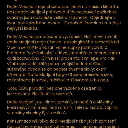
Datle Medjool large choice jsou jedním z našich klenotů.
Naše datle Medjool prémiové třídy posouvají požitek ze
svačiny, jsou obzvláště velké a šťavnaté. Objednejte si
svou porci sladkého ovoce..
Označení Premium zaručuje
nejvyšší kvalitu.
Datle Medjool jsme osobně vyzkoušeli. Náš nový favorit:
datle Medjool Large Choice z ekologického zemědělství.
V čem se liší? Má obsah volné slupky pouhých 15 %.
Procento "volné slupky" udává, jak dobře je cenná slupka
datlí zachována. Čím nižší procento, tím lépe. Pro nás
však nejsou důležité pouze vnější hodnoty. Chuť
sušeného ovoce se dá popsat dvěma slovy: extra
šťavnaté! Datle Medjool Large Choice přesvědčí svou
mimořádně jemnou, měkkou a šťavnatou dužinou.
Jsou 100% přírodní, bez chemického ošetření a
konzervace. Nesířené, neslazené.
Datle Medjool jsou plné vitamínů, minerálů a vlákniny.
Mezi nejvýznamnější patří draslík, železo, hořčík, vápník,
vitamíny skupiny B, vitamín C.
Konzumace několika datlí Medjool nebo jejich zařazení
do svačiny, zaručuje příval energie. Jsou plné přírodních