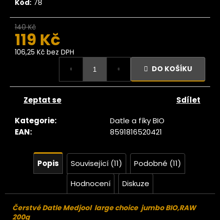
č
Kód:
78
u
j
140 Kč
–15 %
e
119 Kč
m
106,25 Kč bez DPH
e
Měrná
DO KOŠÍKU
cena:
Ze
tromu
Zeptat se
Sdílet
Mango
plátky
BIO
Kategorie
:
Datle a fíky BIO
500 g
EAN
:
8591816520421
359
Kč
Popis
Související (11)
Podobné (11)
Hodnocení
Diskuze
Čerstvé Datle Medjool large choice jumbo BIO,RAW
200g