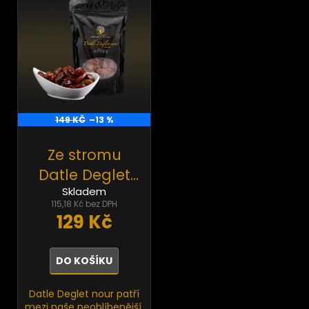
149 KČ
–13 %
Ze stromu
Datle Deglet
Skladem
nour bez
115,18 Kč bez DPH
pecky BIO RAW
129 Kč
500g
DO KOŠÍKU
Datle Deglet nour patří
mezi naše neoblíbenější.