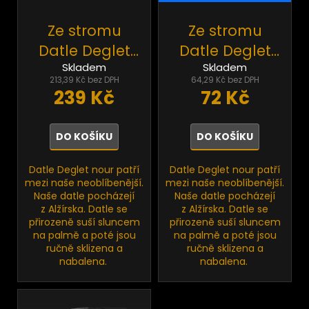
č
d
u
u
Ze stromu
Ze stromu
j
k
e
Datle Deglet
Datle Deglet
t
m
Skladem
Skladem
nour bez
nour bez
ů
e
213,39 Kč bez DPH
64,29 Kč bez DPH
pecky BIO RAW
pecky BIO RAW
239 Kč
72 Kč
1kg
200g
Ze
tromu
DO KOŠÍKU
DO KOŠÍKU
erstvé
ránské
datle
Datle Deglet nour patří
Datle Deglet nour patří
RAW
mezi naše neoblíbenější.
mezi naše neoblíbenější.
550g
Naše datle pocházejí
Naše datle pocházejí
z Alžírska. Datle se
z Alžírska. Datle se
129
přirozeně suší sluncem
přirozeně suší sluncem
Kč
ůvodně:
na palmě a poté jsou
na palmě a poté jsou
139 Kč
ručně sklizena a
ručně sklizena a
nabalena.
nabalena.