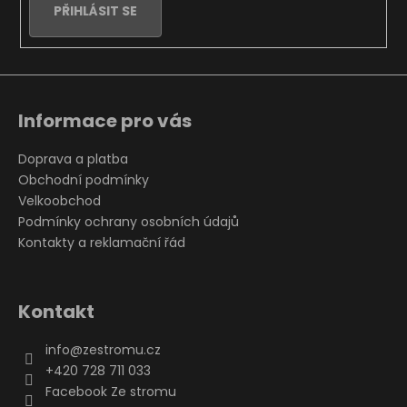
y
PŘIHLÁSIT SE
v
ý
p
i
s
u
Informace pro vás
Doprava a platba
Obchodní podmínky
Velkoobchod
Podmínky ochrany osobních údajů
Kontakty a reklamační řád
Kontakt
info
@
zestromu.cz
+420 728 711 033
Facebook Ze stromu