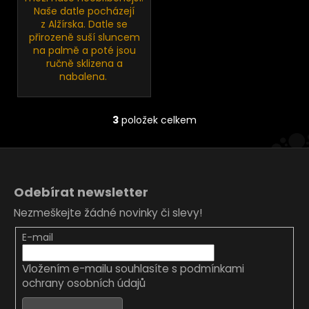
Naše datle pocházejí
z Alžírska. Datle se
přirozeně suší sluncem
na palmě a poté jsou
ručně sklizena a
nabalena.
3
položek celkem
O
v
l
Z
á
á
d
Odebírat newsletter
p
a
Nezmeškejte žádné novinky či slevy!
c
a
í
t
E-mail
p
í
r
Vložením e-mailu souhlasíte s
podmínkami
v
ochrany osobních údajů
k