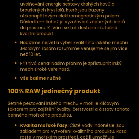
uvolňování energie sestavy drahých kovů a
broušených krystalů, které jsou buzeny
nízkonapěťovým elektromagnetickým polem.
Důsledkem čehož je vyzařování záporných iontů
do prostoru. K Vám se tak dostane skutečně
kvalitní produkt.
Nabízíme největší výběr kvalitního irského mechu
.Mořským řasám rozumíme.Věnujeme se jim více
než 10 let.
Příznivá cena! Našim přáním je zpřístupnit irský
mech široké veřejnosti.
vše balíme ručně
100% RAW jedinečný produkt
Šetrné pěstování irského mechu v moři je klíčovým
faktorem pro zajištění kvality, čerstvosti a čistoty tohoto
cenného mořského produktu.
Kvalita mořské řasy:
Čisté vody Indonésie jsou
základem pro vytvoření kvalitního produktu. Řasa
roste v mořském prostředí, což jí umožňuje