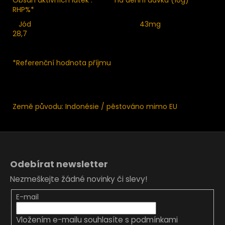
RHP%*
Jód 43mg
28,7
*Referenční hodnota příjmu
Země původu: Indonésie / pěstováno mimo EU
Z
á
Odebírat newsletter
p
Nezmeškejte žádné novinky či slevy!
a
t
E-mail
í
Vložením e-mailu souhlasíte s
podmínkami