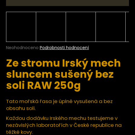
a
j
í
t
?
Průměrné
Neohodnoceno
Podrobnosti hodnocení
hodnocení
Ze stromu Irský mech
produktu
je
HLEDAT
sluncem sušený bez
0,0
z
soli RAW 250g
5
hvězdiček.
D
Tato mořská řasa je úplně vysušená a bez
o
obsahu soli.
p
o
Každou dodávku Irského mechu testujeme v
r
nezávislých laboratořích v České republice na
u
těžké kovy.