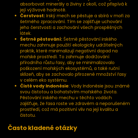
absorbovat minerály a živiny z okolí, což přispívá k
její výživové hodnotě.
Čerstvost:
Irský mech se pěstuje a sbírá v moři za
šetrného zpracování. Tím se zajišťuje uchování
jeho čerstvosti a zachování všech prospěšných
látek.
Šetrné pěstování:
Šetrné pěstování irského
mechu zahrnuje použití ekologicky udržitelných
praktik, které minimalizují negativní dopad na
mořské prostředí. To zahrnuje dodržování
přírodního růstu řasy, aby se minimalizovalo
poškození mořských ekosystémů, a také ruční
sklizeň, aby se zachovalo přirozené množství řasy
v celém eko systému.
Čisté vody Indonésie
: Vody Indonésie jsou známé
svou čistotou a bohatstvím mořského života.
Pěstování irského mechu v těchto vodách
zajišťuje, že řasa roste ve zdravém a neporušeném
prostředí, což má pozitivní vliv na její kvalitu a
čistotu.
Často kladené otázky