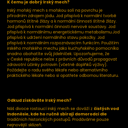
K čemu je dobrý Irský mech?
Irský mořský mech s mořskou solí na povrchu je
přírodním zdrojem jódu. Jod přispívá k normální tvorbě
hormonů štítné žlázy a k normální činnosti štítné žlázy.
Jod přispívá k normální činnosti nervové soustavy. Jod
přispívá k normálnímu energetickému metabolismu.Jod
přispívá k udržení normálního stavu pokožky. Jod
přispívá k normálním rozpoznávacím funkcím. Použitím
irského mořského mechu jako kuchyňského pomocníka
snadno obohatíte svůj jídelníček. Upozorňujeme, že
v České republice nelze z právních důvodů propagovat
zdravotní účinky potravin (včetně doplňků výživy).
Požádejte o radu svého lékaře nebo alternativního
praktického lékaře nebo si opatřete odbornou literaturu.
Odkud získáváte Irský mech?
Náš divoce rostoucí irský mech se dováží z
čistých vod
Indonésie, kde ho ručně sbírají domorodci dle
tradičních historických postupů. Prodáváme pouze
nejnovější sklizeň.