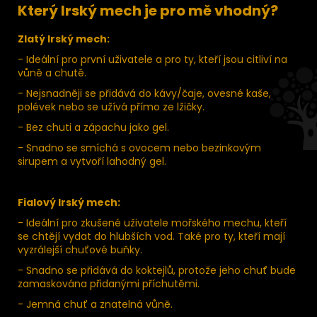
Který Irský mech je pro mě vhodný?
Zlatý Irský mech:
- Ideální pro první uživatele a pro ty, kteří jsou citliví na
vůně a chutě.
- Nejsnadněji se přidává do kávy/čaje, ovesné kaše,
polévek nebo se užívá přímo ze lžičky.
- Bez chuti a zápachu jako gel.
- Snadno se smíchá s ovocem nebo bezinkovým
sirupem a vytvoří lahodný gel.
Fialový Irský mech:
- Ideální pro zkušené uživatele mořského mechu, kteří
se chtějí vydat do hlubších vod. Také pro ty, kteří mají
vyzrálejší chuťové buňky.
- Snadno se přidává do koktejlů, protože jeho chuť bude
zamaskována přidanými příchutěmi.
- Jemná chuť a znatelná vůně.