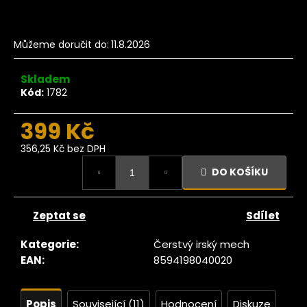
č
u
j
Můžeme doručit do:
11.8.2026
e
m
e
Skladem
Kód:
1782
Ze
399 Kč
tromu
nanas
356,25 Kč bez DPH
olečka
Měrná
RAW,
DO KOŠÍKU
cena:
BIO
200g
227
Zeptat se
Sdílet
Kč
Kategorie
:
Čerstvý irský mech
EAN
:
8594198040020
Popis
Související (11)
Hodnocení
Diskuze