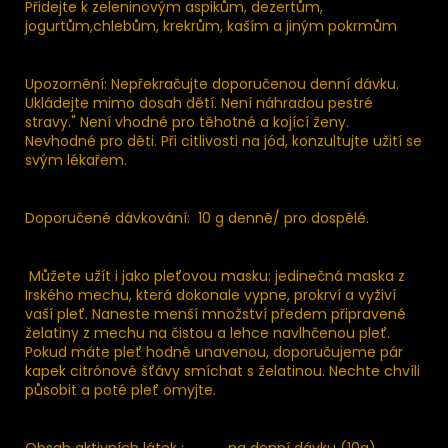
Přidejte k zeleninovým aspikům, dezertům,
jogurtům,chlebům, krekrům, kaším a jiným pokrmům
Upozornění: Nepřekračujte doporučenou denní dávku.
Ukládejte mimo dosah dětí. Není náhradou pestré
stravy." Není vhodné pro těhotné a kojící ženy.
Nevhodné pro děti. Při citlivosti na jód, konzultujte užití se
svým lékařem.
Doporučené dávkování: 10 g denně/ pro dospělé.
Můžete užít i jako pleťovou masku: jedinečná maska z
Irského mechu, která dokonale vypne, prokrví a vyživí
vaší pleť. Naneste menší množství předem připravené
želatiny z mechu na čistou a lehce navlhčenou pleť.
Pokud máte pleť hodně unavenou, doporučujeme pár
kapek citrónové šťávy smíchat s želatinou. Nechte chvíli
působit a poté pleť omyjte.
Obsah aktivních látek : na denní dávku (10g)