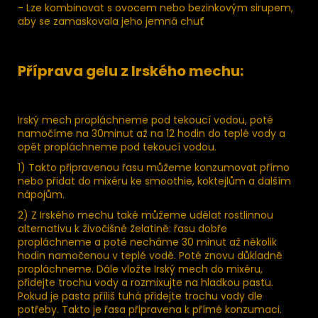
- Lze kombinovat s ovocem nebo bezinkovým sirupem,
aby se zamaskovala jeho jemná chuť
Příprava gelu z Irského mechu:
Irský mech propláchneme pod tekoucí vodou, poté
namočíme na 30minut až na 12 hodin do teplé vody a
opět propláchneme pod tekoucí vodou.
1) Takto připravenou řasu můžeme konzumovat přímo
nebo přidat do mixéru ke smoothie, koktejlům a dalším
nápojům.
2) Z Irského mechu také můžeme udělat rostlinnou
alternativu k živočišné želatině: řasu dobře
propláchneme a poté necháme 30 minut až několik
hodin namočenou v teplé vodě. Poté znovu důkladně
propláchneme. Dále vložte Irský mech do mixéru,
přidejte trochu vody a rozmixujte na hladkou pastu.
Pokud je pasta příliš tuhá přidejte trochu vody dle
potřeby. Takto je řasa připravena k přímé konzumaci.