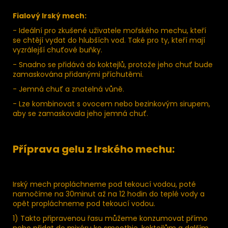
Fialový Irský mech:
- Ideální pro zkušené uživatele mořského mechu, kteří
se chtějí vydat do hlubších vod. Také pro ty, kteří mají
vyzrálejší chuťové buňky.
- Snadno se přidává do koktejlů, protože jeho chuť bude
zamaskována přidanými příchutěmi.
- Jemná chuť a znatelná vůně.
- Lze kombinovat s ovocem nebo bezinkovým sirupem,
aby se zamaskovala jeho jemná chuť.
Příprava gelu z Irského mechu:
Irský mech propláchneme pod tekoucí vodou, poté
namočíme na 30minut až na 12 hodin do teplé vody a
opět propláchneme pod tekoucí vodou.
1) Takto připravenou řasu můžeme konzumovat přímo
nebo přidat do mixéru ke smoothie, koktejlům a dalším