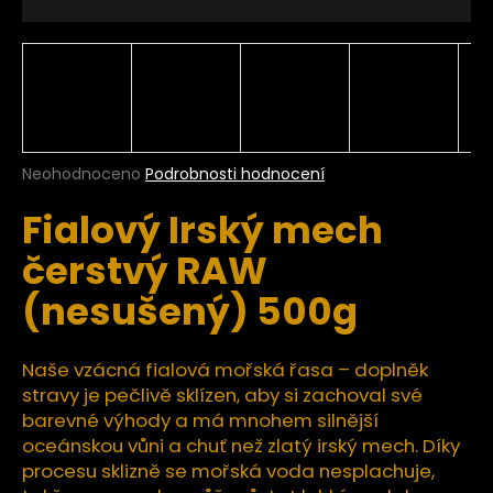
a
j
í
t
?
Průměrné
Neohodnoceno
Podrobnosti hodnocení
hodnocení
Fialový Irský mech
produktu
je
HLEDAT
čerstvý RAW
0,0
z
(nesušený) 500g
5
hvězdiček.
D
Naše vzácná fialová mořská řasa – doplněk
o
stravy je pečlivě sklízen, aby si zachoval své
p
barevné výhody a má mnohem silnější
o
oceánskou vůni a chuť než zlatý irský mech. Díky
r
u
procesu sklizně se mořská voda nesplachuje,