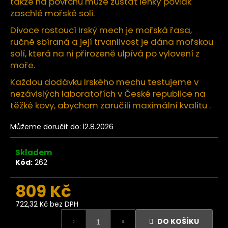
č
takže na povrchu může zůstat lehký povlak
u
zaschlé mořské soli.
j
Divoce rostoucí Irský mech je mořská řasa,
e
ručně sbíraná a její trvanlivost je dána mořskou
m
solí, která na ni přirozeně ulpívá po vylovení z
e
moře.
Každou dodávku Irského mechu testujeme v
Ze
nezávislých laboratořích v České republice na
tromu
těžké kovy, abychom zaručili maximální kvalitu .
Mango
plátky
BIO
Můžeme doručit do:
12.8.2026
500 g
359
Skladem
Kč
Kód:
262
809 Kč
722,32 Kč bez DPH
Měrná
DO KOŠÍKU
cena: