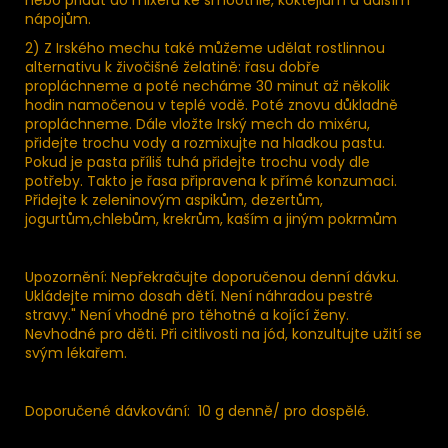
nápojům.
2) Z Irského mechu také můžeme udělat rostlinnou
alternativu k živočišné želatině: řasu dobře
propláchneme a poté necháme 30 minut až několik
hodin namočenou v teplé vodě. Poté znovu důkladně
propláchneme. Dále vložte Irský mech do mixéru,
přidejte trochu vody a rozmixujte na hladkou pastu.
Pokud je pasta příliš tuhá přidejte trochu vody dle
potřeby. Takto je řasa připravena k přímé konzumaci.
Přidejte k zeleninovým aspikům, dezertům,
jogurtům,chlebům, krekrům, kaším a jiným pokrmům
Upozornění: Nepřekračujte doporučenou denní dávku.
Ukládejte mimo dosah dětí. Není náhradou pestré
stravy." Není vhodné pro těhotné a kojící ženy.
Nevhodné pro děti. Při citlivosti na jód, konzultujte užití se
svým lékařem.
Doporučené dávkování: 10 g denně/ pro dospělé.