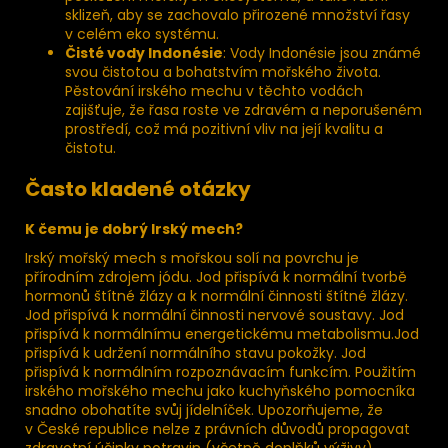
sklizeň, aby se zachovalo přirozené množství řasy
v celém eko systému.
Čisté vody Indonésie
: Vody Indonésie jsou známé
svou čistotou a bohatstvím mořského života.
Pěstování irského mechu v těchto vodách
zajišťuje, že řasa roste ve zdravém a neporušeném
prostředí, což má pozitivní vliv na její kvalitu a
čistotu.
Často kladené otázky
K čemu je dobrý Irský mech?
Irský mořský mech s mořskou solí na povrchu je
přírodním zdrojem jódu. Jod přispívá k normální tvorbě
hormonů štítné žlázy a k normální činnosti štítné žlázy.
Jod přispívá k normální činnosti nervové soustavy. Jod
přispívá k normálnímu energetickému metabolismu.Jod
přispívá k udržení normálního stavu pokožky. Jod
přispívá k normálním rozpoznávacím funkcím. Použitím
irského mořského mechu jako kuchyňského pomocníka
snadno obohatíte svůj jídelníček. Upozorňujeme, že
v České republice nelze z právních důvodů propagovat
zdravotní účinky potravin (včetně doplňků výživy).