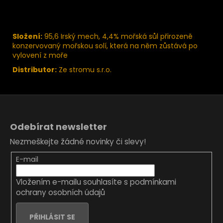
Složení:
95,6 Irský mech, 4,4% mořská sůl přirozeně
konzervovaný mořskou solí, která na něm zůstává po
vylovení z moře
Distributor:
Ze stromu s.r.o.
Z
á
Odebírat newsletter
p
Nezmeškejte žádné novinky či slevy!
a
t
E-mail
í
Vložením e-mailu souhlasíte s
podmínkami
ochrany osobních údajů
PŘIHLÁSIT SE