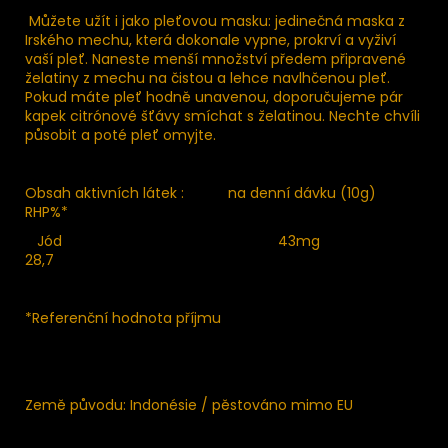
Můžete užít i jako pleťovou masku: jedinečná maska z
Irského mechu, která dokonale vypne, prokrví a vyživí
vaší pleť. Naneste menší množství předem připravené
želatiny z mechu na čistou a lehce navlhčenou pleť.
Pokud máte pleť hodně unavenou, doporučujeme pár
kapek citrónové šťávy smíchat s želatinou. Nechte chvíli
působit a poté pleť omyjte.
Obsah aktivních látek : na denní dávku (10g)
RHP%*
Jód 43mg
28,7
*Referenční hodnota příjmu
Země původu: Indonésie / pěstováno mimo EU