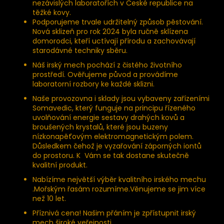
nezávislých laboratořích v České republice na
těžké kovy.
Podporujeme trvale udržitelný způsob pěstování.
Nová sklizeň pro rok 2024 byla ručně sklízena
domorodci, kteří uctívají přírodu a zachovávají
starodávné techniky sběru.
Náš irský mech pochází z čistého životního
prostředí. Ověřujeme původ a provádíme
laboratorní rozbory ke každé sklizni.
Naše provozovna i sklady jsou vybaveny zařízeními
Somavedic, který funguje na principu řízeného
uvolňování energie sestavy drahých kovů a
broušených krystalů, které jsou buzeny
nízkonapěťovým elektromagnetickým polem.
Důsledkem čehož je vyzařování záporných iontů
do prostoru. K Vám se tak dostane skutečně
kvalitní produkt.
Nabízíme největší výběr kvalitního irského mechu
.Mořským řasám rozumíme.Věnujeme se jim více
než 10 let.
Příznivá cena! Našim přáním je zpřístupnit irský
mech široké veřejnosti.