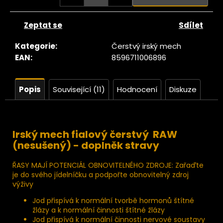
Zeptat se
Sdílet
Kategorie
:
Čerstvý irský mech
EAN
:
8596711006896
Popis
Související (11)
Hodnocení
Diskuze
Irský mech fialový čerstvý RAW
(nesušený)
- doplněk stravy
ŘASY MAJÍ POTENCIÁL OBNOVITELNÉHO ZDROJE: Zařaďte
je do svého jídelníčku a podpořte obnovitelný zdroj
výživy
Jod přispívá k normální tvorbě hormonů štítné
žlázy a k normální činnosti štítné žlázy
Jod přispívá k normální činnosti nervové soustavy