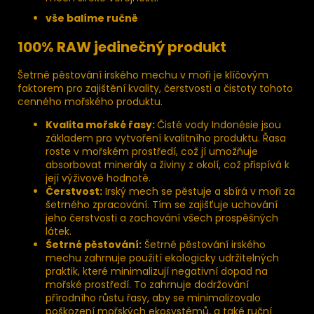
vše balíme ručně
100% RAW jedinečný produkt
Šetrné pěstování irského mechu v moři je klíčovým
faktorem pro zajištění kvality, čerstvosti a čistoty tohoto
cenného mořského produktu.
Kvalita mořské řasy:
Čisté vody Indonésie jsou
základem pro vytvoření kvalitního produktu. Řasa
roste v mořském prostředí, což jí umožňuje
absorbovat minerály a živiny z okolí, což přispívá k
její výživové hodnotě.
Čerstvost:
Irský mech se pěstuje a sbírá v moři za
šetrného zpracování. Tím se zajišťuje uchování
jeho čerstvosti a zachování všech prospěšných
látek.
Šetrné pěstování:
Šetrné pěstování irského
mechu zahrnuje použití ekologicky udržitelných
praktik, které minimalizují negativní dopad na
mořské prostředí. To zahrnuje dodržování
přírodního růstu řasy, aby se minimalizovalo
poškození mořských ekosystémů, a také ruční