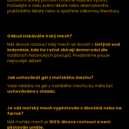
Požádejte o radu svého lékaře nebo alternativního
praktického lékaře nebo si opatřete odbornou literaturu.
Odkud získáváte Irský mech?
Náš divoce rostoucí irský mech se dováží z
čistých vod
Indonésie, kde ho ručně sbírají domorodci dle
tradičních historických postupů. Prodáváme pouze
nejnovější sklizeň.
Jak uchovávat gel z mořského mechu?
Vaše nádoba na gel z mořského mechu by měla být
uchovávána v chladu.
Je váš mořský mech vypěstován v divočině nebo na
farmě?
Náš mořský mech je
100% divoce rostoucí a není
pěstován uměle.