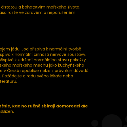
 čistotou a bohatstvím mořského života.
 řasa roste ve zdravém a neporušeném
ojem jódu. Jod přispívá k normální tvorbě
řispívá k normální činnosti nervové soustavy.
ispívá k udržení normálního stavu pokožky.
 irského mořského mechu jako kuchyňského
e v České republice nelze z právních důvodů
. Požádejte o radu svého lékaře nebo
teraturu.
nésie, kde ho ručně sbírají domorodci dle
klizeň.