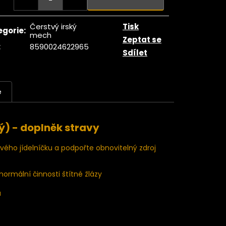
Čerstvý irský
Tisk
egorie
:
mech
Zeptat se
:
8590024622965
Sdílet
e
ý)
- doplněk stravy
ého jídelníčku a podpořte obnovitelný zdroj
normální činnosti štítné žlázy
u