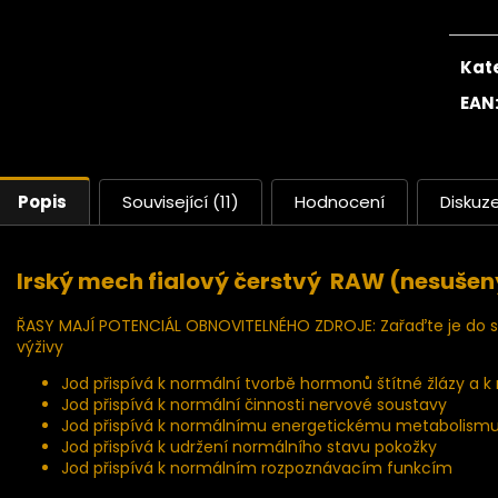
Kat
EAN
Popis
Související (11)
Hodnocení
Diskuz
Irský mech fialový čerstvý RAW (nesušen
ŘASY MAJÍ POTENCIÁL OBNOVITELNÉHO ZDROJE: Zařaďte je do sv
výživy
Jod přispívá k normální tvorbě hormonů štítné žlázy a k 
Jod přispívá k normální činnosti nervové soustavy
Jod přispívá k normálnímu energetickému metabolism
Jod přispívá k udržení normálního stavu pokožky
Jod přispívá k normálním rozpoznávacím funkcím