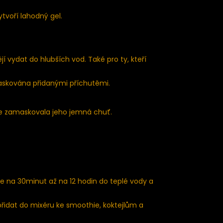
voří lahodný gel.
í vydat do hlubších vod. Také pro ty, kteří
maskována přidanými příchutěmi.
e zamaskovala jeho jemná chuť.
na 30minut až na 12 hodin do teplé vody a
idat do mixéru ke smoothie, koktejlům a