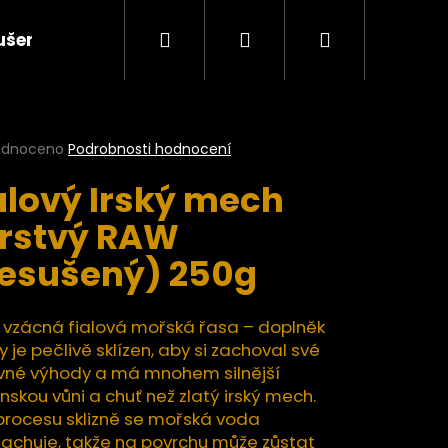
Hledat
Přihlášení
Nákupní
ušené plody a ovocné pasty BIO
Ořechy a semí
košík
rné
odnoceno
Podrobnosti hodnocení
cení
alový Irský mech
ktu
rstvý RAW
esušený) 250g
ček.
 vzácná fialová mořská řasa – doplněk
y je pečlivě sklízen, aby si zachoval své
vné výhody a má mnohem silnější
skou vůni a chuť než zlatý irský mech.
Následující
procesu sklizně se mořská voda
achuje, takže na povrchu může zůstat