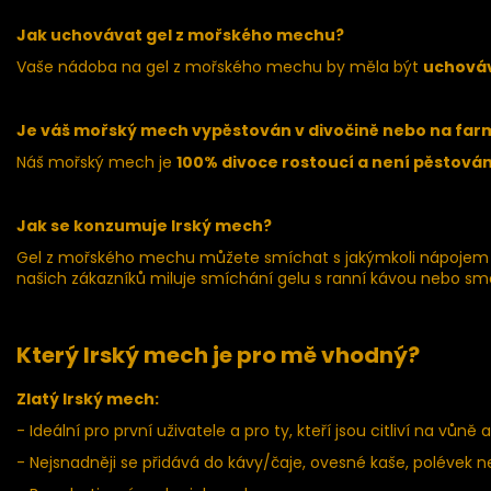
Jak uchovávat gel z mořského mechu?
Vaše nádoba na gel z mořského mechu by měla být
uchováv
Je váš mořský mech vypěstován v divočině nebo na far
Náš mořský mech je
100% divoce rostoucí a není pěstová
Jak se konzumuje Irský mech?
Gel z mořského mechu můžete smíchat s jakýmkoli nápojem ne
našich zákazníků miluje smíchání gelu s ranní kávou nebo sm
Který Irský mech je pro mě vhodný?
Zlatý Irský mech:
- Ideální pro první uživatele a pro ty, kteří jsou citliví na vůně 
- Nejsnadněji se přidává do kávy/čaje, ovesné kaše, polévek ne