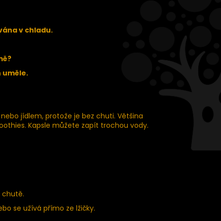
ána v chladu.
mě?
n uměle.
bo jídlem, protože je bez chuti. Většina
oothies. Kapsle můžete zapít trochou vody.
a chutě.
bo se užívá přímo ze lžičky.