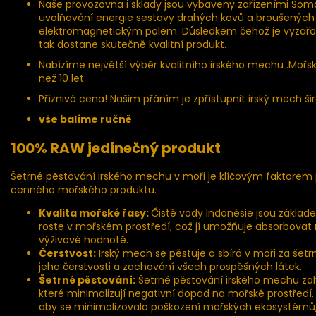
Naše provozovna i sklady jsou vybaveny zařízeními Soma
uvolňování energie sestavy drahých kovů a broušených 
elektromagnetickým polem. Důsledkem čehož je vyzařov
tak dostane skutečně kvalitní produkt.
Nabízíme největší výběr kvalitního irského mechu .Mo
než 10 let.
Příznivá cena! Našim přáním je zpřístupnit irský mech šir
vše balíme ručně
100% RAW jedinečný produkt
Šetrné pěstování irského mechu v moři je klíčovým faktorem pro
cenného mořského produktu.
Kvalita mořské řasy:
Čisté vody Indonésie jsou základe
roste v mořském prostředí, což jí umožňuje absorbovat min
výživové hodnotě.
Čerstvost:
Irský mech se pěstuje a sbírá v moři za šet
jeho čerstvosti a zachování všech prospěšných látek.
Šetrné pěstování:
Šetrné pěstování irského mechu zahrn
které minimalizují negativní dopad na mořské prostředí.
aby se minimalizovalo poškození mořských ekosystémů, a