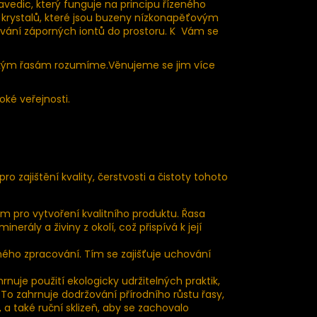
vedic, který funguje na principu řízeného
krystalů, které jsou buzeny nízkonapěťovým
ání záporných iontů do prostoru. K Vám se
řským řasám rozumíme.Věnujeme se jim více
oké veřejnosti.
 zajištění kvality, čerstvosti a čistoty tohoto
m pro vytvoření kvalitního produktu. Řasa
erály a živiny z okolí, což přispívá k její
rného zpracování. Tím se zajišťuje uchování
uje použití ekologicky udržitelných praktik,
 To zahrnuje dodržování přírodního růstu řasy,
 také ruční sklizeň, aby se zachovalo