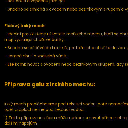
- Bez chuti a zápachu jako gel.
- Snadno se smíchá s ovocem nebo bezinkovým sirupem a vyt
Fialový Irský mech:
- Ideální pro zkušené uživatele mořského mechu, kteří se chtěj
mají vyzrálejší chuťové buňky.
- Snadno se přidává do koktejlů, protože jeho chuť bude za
- Jemná chuť a znatelná vůně.
- Lze kombinovat s ovocem nebo bezinkovým sirupem, aby s
Příprava gelu z Irského mechu:
Irský mech propláchneme pod tekoucí vodou, poté namočíme 
opět propláchneme pod tekoucí vodou.
1) Takto připravenou řasu můžeme konzumovat přímo nebo př
dalším nápojům.