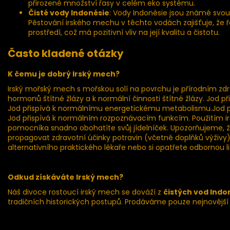
přirozené množství řasy v celém eko systému.
Čisté vody Indonésie
: Vody Indonésie jsou známé svou
Pěstování irského mechu v těchto vodách zajišťuje, že
prostředí, což má pozitivní vliv na její kvalitu a čistotu.
Často kladené otázky
K čemu je dobrý Irský mech?
Irský mořský mech s mořskou solí na povrchu je přírodním zdr
hormonů štítné žlázy a k normální činnosti štítné žlázy. Jod p
Jod přispívá k normálnímu energetickému metabolismu.Jod př
Jod přispívá k normálním rozpoznávacím funkcím. Použitím
pomocníka snadno obohatíte svůj jídelníček. Upozorňujeme, ž
propagovat zdravotní účinky potravin (včetně doplňků výživy)
alternativního praktického lékaře nebo si opatřete odbornou li
Odkud získáváte Irský mech?
Náš divoce rostoucí irský mech se dováží z
čistých vod Indo
tradičních historických postupů. Prodáváme pouze nejnovější s