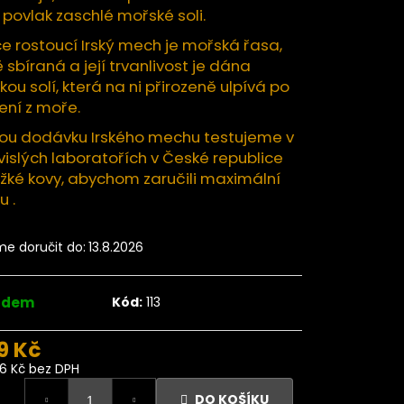
íky sluncem sušené
 povlak zaschlé mořské soli.
da RAW 1kg
e rostoucí Irský mech je mořská řasa,
419 Kč
 sbíraná a její trvanlivost je dána
ou solí, která na ni přirozeně ulpívá po
ení z moře.
ou dodávku Irského mechu testujeme v
islých laboratořích v České republice
žké kovy, abychom zaručili maximální
u .
e doručit do:
13.8.2026
adem
Kód:
113
9 Kč
96 Kč bez DPH
ná
DO KOŠÍKU
: