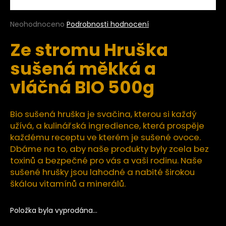
a
j
Průměrné
Neohodnoceno
Podrobnosti hodnocení
hodnocení
í
Ze stromu Hruška
produktu
t
je
sušená měkká a
?
0,0
z
vláčná BIO 500g
5
hvězdiček.
Bio sušená hruška je svačina, kterou si každý
HLEDAT
užívá, a kulinářská ingredience, která prospěje
každému receptu ve kterém je sušené ovoce.
Dbáme na to, aby naše produkty byly zcela bez
D
toxinů a bezpečné pro vás a vaši rodinu. Naše
o
sušené hrušky jsou lahodné a nabité širokou
p
škálou vitamínů a minerálů.
o
r
Položka byla vyprodána…
u