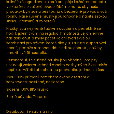
kulinářská ingredience, která prospěje každému receptu
ve kterém je sušené ovoce. Dbáme na to, aby naše
produkty byly zcela bez toxinů a bezpečné pro vás a vaši
rodinu. Naše sušené hrušky jsou lahodné a nabité širokou
škálou vitamínů a minerálů.
Hrušky jsou nejméně tučným ovocem a perfektně se
hodí k jídelníčkům na regulaci hmotnosti. Jejich jemně
nasládlá chuť a malý počet kalorií tvoří skvělou
kombinaci pro oživení každé diety. Kulturisté a sportovci
ocení , protože si mohou dát sladkou dobrotu, aniž by
ohrozili své fitness cíle.
Všimněte si, že sušené hrušky jsou vhodné i pro psy.
Poskytují vašemu štěněti mnoho nezbytných živin, takže
dopřejte zvířeti tuto chutnou pochoutku jednou za čas.
Jsou 100% přírodní, bez chemického ošetření a
konzervace. Nesířené, neslazené.
Složení: 100% BIO hruška
Země původu: Turecko
Distributor: Ze stromu s.r.o.