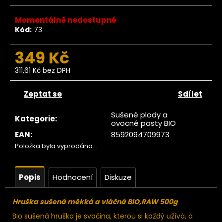
č
u
Momentálně nedostupné
j
Kód:
73
e
m
349 Kč
e
311,61 Kč bez DPH
Měrná
Ze
cena:
tromu
Zeptat se
Sdílet
Datle
edjoul
Sušené plody a
Kategorie
:
large
ovocné pasty BIO
choice
EAN
:
8592094709973
jumbo
Položka byla vyprodána…
200g
104
Kč
Popis
Hodnocení
Diskuze
ůvodně:
129 Kč
Hruška sušená měkká a vláčná BIO,RAW 500g
Bio sušená hruška je svačina, kterou si každý užívá, a