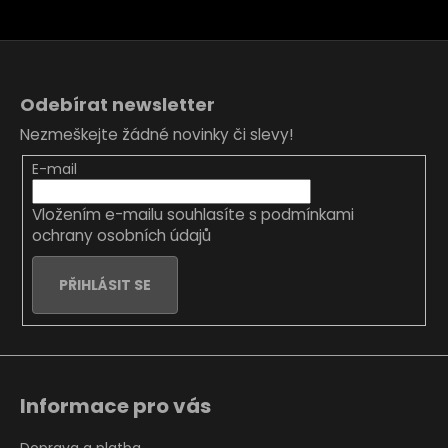
Z
á
Odebírat newsletter
p
Nezmeškejte žádné novinky či slevy!
a
t
E-mail
í
Vložením e-mailu souhlasíte s
podmínkami
ochrany osobních údajů
PŘIHLÁSIT SE
Informace pro vás
Doprava a platba