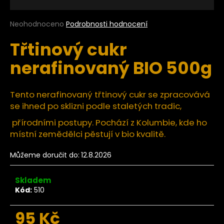
a
j
Průměrné
Neohodnoceno
Podrobnosti hodnocení
hodnocení
í
Třtinový cukr
produktu
t
je
nerafinovaný BIO 500g
?
0,0
z
5
hvězdiček.
Tento nerafinovaný třtinový cukr se zpracovává
se ihned po sklizni podle staletých tradic,
HLEDAT
přírodními postupy. Pochází z Kolumbie, kde ho
místní zemědělci pěstují v bio kvalitě.
Můžeme doručit do:
12.8.2026
D
o
p
Skladem
Kód:
510
o
r
95 Kč
u