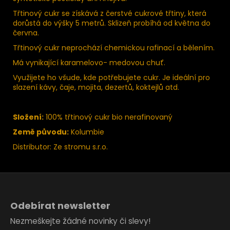
Třtinový cukr se získává z čerstvé cukrové třtiny, která
dorůstá do výšky 5 metrů. Sklizeň probíhá od května do
června.
Třtinový cukr neprochází chemickou rafinací a bělením.
Má vynikající karamelovo- medovou chuť.
Využijete ho všude, kde potřebujete cukr. Je ideální pro
slazení kávy, čaje, mojita, dezertů, koktejlů atd.
Složení:
100% třtinový cukr bio nerafinovaný
Země původu:
Kolumbie
Distributor: Ze stromu s.r.o.
Z
á
Odebírat newsletter
p
Nezmeškejte žádné novinky či slevy!
a