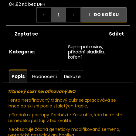
č
84,82 Kč bez DPH
u
Měrná
j
DO KOŠÍKU
cena:
e
m
e
Zeptat se
Sdílet
Superpotraviny,
Kategorie
:
přírodní sladidla,
Ze
koření
tromu
Fíky
luncem
ušené
Popis
Hodnocení
Diskuze
Lerida
AW 1kg
Třtinový cukr nerafinovaný BIO
419
Kč
Tento nerafinovaný třtinový cukr se zpracovává se
ihned po sklizni podle staletých tradic,
přírodními postupy. Pochází z Kolumbie, kde ho místní
zemědělci pěstují v bio kvalitě.
Neobsahuje žádná geneticky modifikovaná semena,
syntetické pesticidy ani hnojiva.