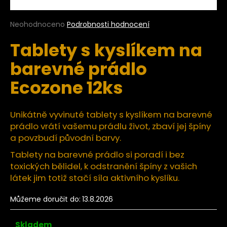
a
j
Průměrné
Neohodnoceno
Podrobnosti hodnocení
hodnocení
í
Tablety s kyslíkem na
produktu
t
je
barevné prádlo
?
0,0
z
Ecozone 12ks
5
hvězdiček.
Unikátně vyvinuté tablety s kyslíkem na barevné
HLEDAT
prádlo vrátí vašemu prádlu život, zbaví jej špíny
a povzbudí původní barvy.
Tablety na barevné prádlo si poradí i bez
D
toxických bělidel, k odstranění špíny z vašich
o
látek jim totiž stačí síla aktivního kyslíku.
p
o
Můžeme doručit do:
13.8.2026
r
u
Skladem