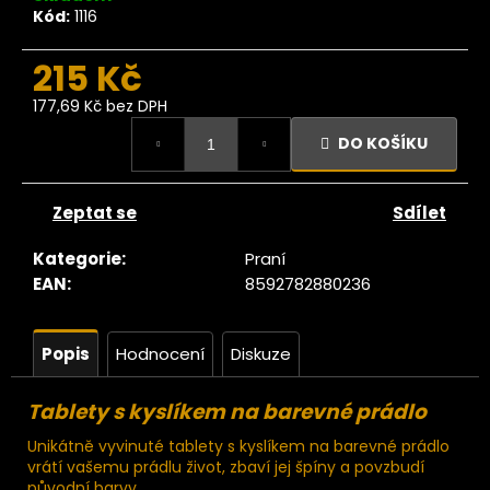
č
Kód:
1116
u
j
215 Kč
e
m
177,69 Kč bez DPH
e
Měrná
DO KOŠÍKU
cena:
Ze
tromu
Zeptat se
Sdílet
atlová
asta 1
Kategorie
:
Praní
kg
EAN
:
8592782880236
99
Kč
Popis
Hodnocení
Diskuze
Tablety s kyslíkem na barevné prádlo
Unikátně vyvinuté tablety s kyslíkem na barevné prádlo
vrátí vašemu prádlu život, zbaví jej špíny a povzbudí
původní barvy.