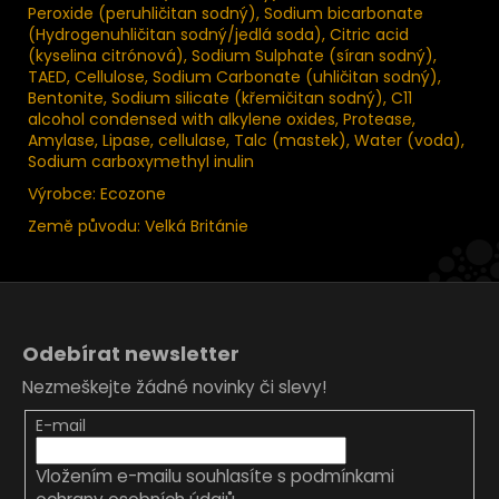
Peroxide (peruhličitan sodný), Sodium bicarbonate
(Hydrogenuhličitan sodný/jedlá soda), Citric acid
(kyselina citrónová), Sodium Sulphate (síran sodný),
TAED, Cellulose, Sodium Carbonate (uhličitan sodný),
Bentonite, Sodium silicate (křemičitan sodný), C11
alcohol condensed with alkylene oxides, Protease,
Amylase, Lipase, cellulase, Talc (mastek), Water (voda),
Sodium carboxymethyl inulin
Výrobce: Ecozone
Země původu: Velká Británie
Z
á
Odebírat newsletter
p
Nezmeškejte žádné novinky či slevy!
a
t
E-mail
í
Vložením e-mailu souhlasíte s
podmínkami