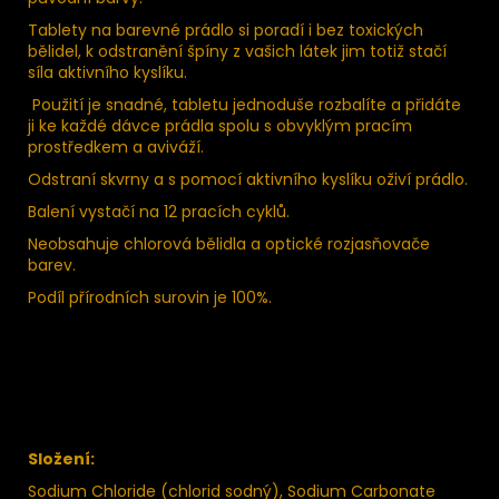
Tablety na barevné prádlo si poradí i bez toxických
bělidel, k odstranění špíny z vašich látek jim totiž stačí
síla aktivního kyslíku.
Použití je snadné, tabletu jednoduše rozbalíte a přidáte
ji ke každé dávce prádla spolu s obvyklým pracím
prostředkem a aviváží.
Odstraní skvrny a s pomocí aktivního kyslíku oživí prádlo.
Balení vystačí na 12 pracích cyklů.
Neobsahuje chlorová bělidla a optické rozjasňovače
barev.
Podíl přírodních surovin je 100%.
Složení:
Sodium Chloride (chlorid sodný), Sodium Carbonate