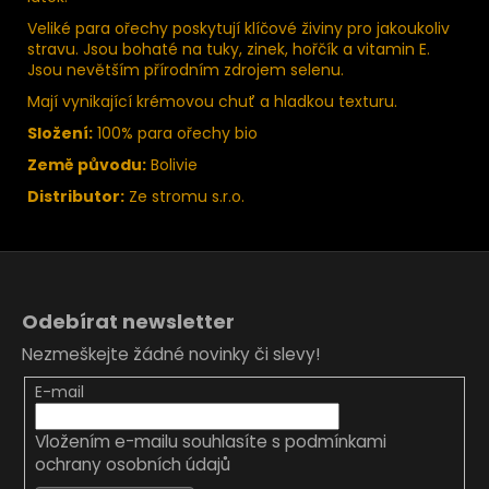
Veliké para ořechy poskytují klíčové živiny pro jakoukoliv
stravu. Jsou bohaté na tuky, zinek, hořčík a vitamin E.
Jsou nevětším přírodním zdrojem selenu.
Mají vynikající krémovou chuť a hladkou texturu.
Složení:
100% para ořechy bio
Země původu:
Bolivie
Distributor:
Ze stromu s.r.o.
Z
á
Odebírat newsletter
p
Nezmeškejte žádné novinky či slevy!
a
t
E-mail
í
Vložením e-mailu souhlasíte s
podmínkami
ochrany osobních údajů