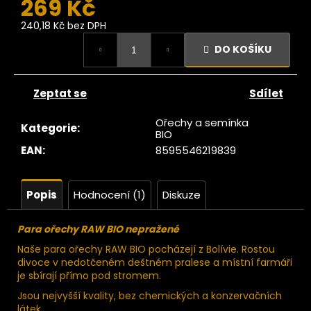
269 Kč
č
u
240,18 Kč bez DPH
j
Měrná
e
DO KOŠÍKU
cena:
m
e
Zeptat se
Sdílet
Ze
Ořechy a semínka
Kategorie
:
tromu
BIO
erstvé
EAN
:
8595546219839
ránské
datle
RAW
550g
Popis
Hodnocení (1)
Diskuze
129
Kč
Para ořechy RAW BIO nepražené
ůvodně:
139 Kč
Naše para ořechy RAW BIO pocházejí z Bolívie. Rostou
divoce v nedotčeném deštném pralese a místní farmáři
je sbírají přímo pod stromem.
Jsou nejvyšší kvality, bez chemických a konzervačních
látek.