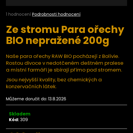
a
j
Průměrné
1 hodnocení
Podrobnosti hodnocení
hodnocení
í
Ze stromu Para ořechy
produktu
t
je
BIO nepražené 200g
?
5,0
z
5
hvězdiček.
Naše para ořechy RAW BIO pocházejí z Bolívie.
Rostou divoce v nedotčeném deštném pralese
HLEDAT
a místní farmáři je sbírají přímo pod stromem.
Jsou nejvyšší kvality, bez chemických a
konzervačních látek.
D
Můžeme doručit do:
13.8.2026
o
p
o
Skladem
Kód:
309
r
u