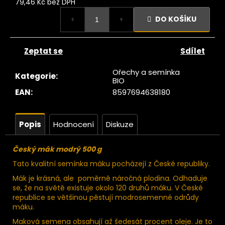
č
79,46 Kč bez DPH
u
Měrná
DO KOŠÍKU
cena:
j
e
m
Zeptat se
Sdílet
e
Ořechy a semínka
Kategorie
:
BIO
Ze
EAN
:
8597694638180
tromu
atlová
asta 1
kg
Popis
Hodnocení
Diskuze
99
Kč
Český mák modrý 500 g
Tato kvalitní semínka máku pocházejí z České republiky.
Mák je krásná, ale poměrně náročná plodina. Odhaduje
se, že na světě existuje okolo 120 druhů máku. V České
republice se většinou pěstují modrosemenné odrůdy
máku.
Maková semena obsahují až šedesát procent oleje. Je to