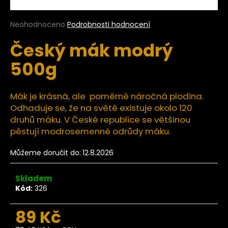
a
j
Průměrné
Neohodnoceno
Podrobnosti hodnocení
hodnocení
í
Český mák modrý
produktu
t
je
500g
?
0,0
z
5
hvězdiček.
Mák je krásná, ale poměrně náročná plodina.
Odhaduje se, že na světě existuje okolo 120
HLEDAT
druhů máku. V České republice se většinou
pěstují modrosemenné odrůdy máku.
Můžeme doručit do:
12.8.2026
D
o
Skladem
p
Kód:
326
o
r
89 Kč
u