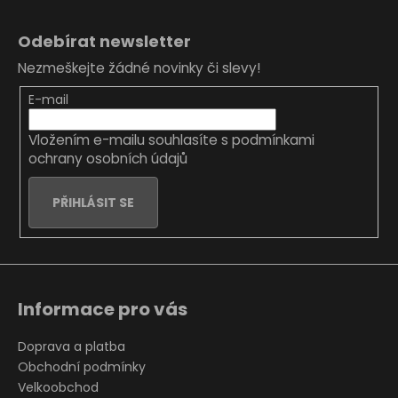
Z
á
Odebírat newsletter
p
Nezmeškejte žádné novinky či slevy!
a
t
E-mail
í
Vložením e-mailu souhlasíte s
podmínkami
ochrany osobních údajů
PŘIHLÁSIT SE
Informace pro vás
Doprava a platba
Obchodní podmínky
Velkoobchod