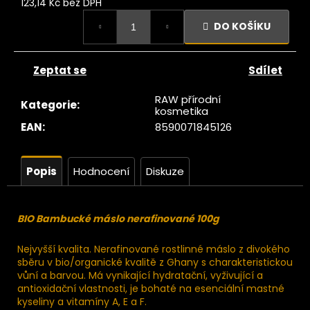
č
123,14 Kč bez DPH
u
Měrná
DO KOŠÍKU
cena:
j
e
m
Zeptat se
Sdílet
e
RAW přírodní
Kategorie
:
kosmetika
rášek
EAN
:
8590071845126
z
rského
mechu
10K
Popis
Hodnocení
Diskuze
50g
245
Kč
BIO Bambucké máslo nerafinované 100g
Nejvyšší kvalita. Nerafinované rostlinné máslo z divokého
sběru v bio/organické kvalitě z Ghany s charakteristickou
vůní a barvou. Má vynikající hydratační, vyživující a
antioxidační vlastnosti, je bohaté na esenciální mastné
kyseliny a vitamíny A, E a F.