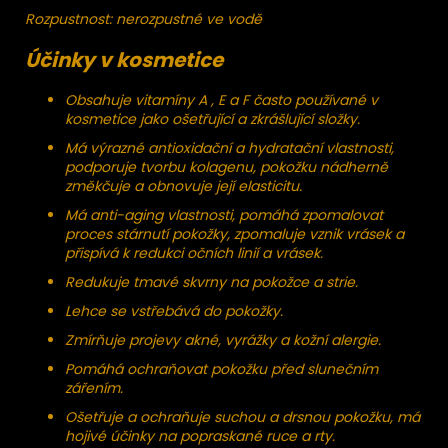
Rozpustnost: nerozpustné ve vodě
Účinky v kosmetice
Obsahuje vitamíny A , E a F často používané v
kosmetice jako ošetřující a zkrášlující složky.
Má výrazné antioxidační a hydratační vlastnosti,
podporuje tvorbu kolagenu, pokožku nádherně
změkčuje a obnovuje její elasticitu.
Má anti-aging vlastnosti, pomáhá zpomalovat
proces stárnutí pokožky, zpomaluje vznik vrásek a
přispívá k redukci očních linií a vrásek.
Redukuje tmavé skvrny na pokožce a strie.
Lehce se vstřebává do pokožky.
Zmírňuje projevy akné, vyrážky a kožní alergie.
Pomáhá ochraňovat pokožku před slunečním
zářením.
Ošetřuje a ochraňuje suchou a drsnou pokožku, má
hojivé účinky na popraskané ruce a rty.