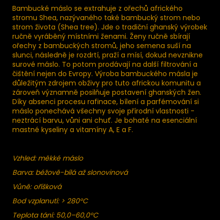
Bambucké máslo se extrahuje z ořechů afrického
stromu Shea, nazývaného také bambucký strom nebo
strom života (Shea tree). Jde o tradiční ghanský výrobek
ručně vyráběný místními ženami. Ženy ručně sbírají
ořechy z bambuckých stromů, jeho semena suší na
slunci, následně je rozdrtí, praží a mísí, dokud nevznikne
surové máslo. To potom prodávají na další filtrování a
čištění nejen do Evropy. Výroba bambuckého másla je
důležitým zdrojem obživy pro tuto africkou komunitu a
zároveň významně posilňuje postavení ghanských žen.
Díky absenci procesu rafinace, bílení a parfémování si
máslo ponechává všechny svoje přírodní vlastnosti -
neztrácí barvu, vůni ani chuť. Je bohaté na esenciální
mastné kyseliny a vitamíny A, E a F.
Vzhled: měkké máslo
Barva: béžově-bílá až slonovinová
Vůně: oříšková
Bod vzplanutí: > 280°C
Teplota tání: 50,0–60,0°C