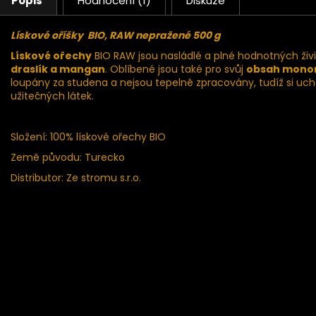
Popis
Hodnocení (1)
Diskuze
Lískové oříšky BIO, RAW nepražené 500 g
Lískové ořechy
BIO RAW jsou nasládlé a plné hodnotných živ
draslík a mangan
. Oblíbené jsou také pro svůj
obsah monon
loupány za studena a nejsou tepelně zpracovány, tudíž si u
užitečných látek.
Složení: 100% lískové ořechy BIO
Země původu: Turecko
Distributor: Ze stromu s.r.o.