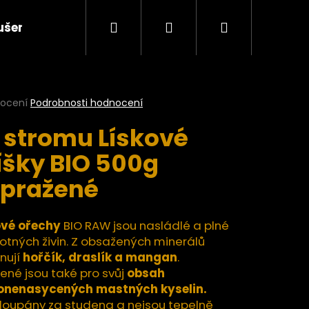
Hledat
Přihlášení
Nákupní
ušené plody a ovocné pasty BIO
Ořechy a semí
košík
rné
nocení
Podrobnosti hodnocení
cení
 stromu Lískové
ktu
íšky BIO 500g
pražené
ček.
ové ořechy
BIO RAW jsou nasládlé a plné
tných živin. Z obsažených minerálů
nují
hořčík, draslík a mangan
.
ené jsou také pro svůj
obsah
Následující
nenasycených mastných kyselin.
 loupány za studena a nejsou tepelně