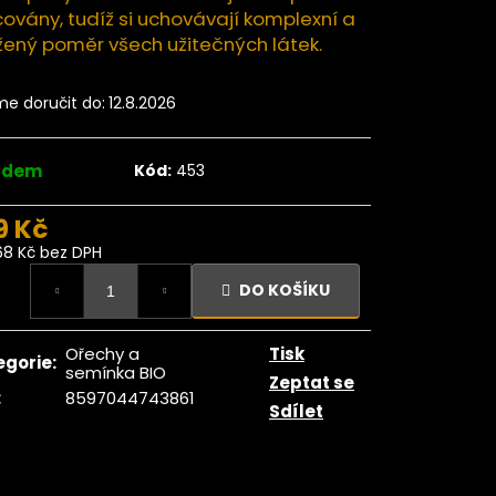
ngo plátky BIO 500
ovány, tudíž si uchovávají komplexní a
g
žený poměr všech užitečných látek.
359 Kč
e doručit do:
12.8.2026
adem
Kód:
453
9 Kč
68 Kč bez DPH
ná
DO KOŠÍKU
:
Ořechy a
Tisk
egorie
:
semínka BIO
Zeptat se
:
8597044743861
Sdílet