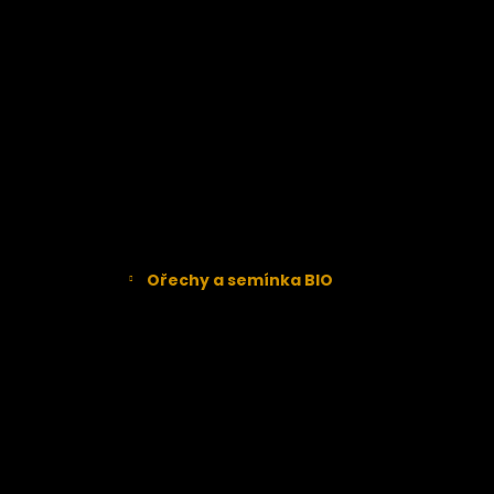
Sušené BIO Třešně
BIO Švestky
Sušené BIO Višně
Rajčata
Kokos
Brusinky
Hrušky
Jablka
Maliny
Ořechy a semínka BIO
Kešu
Liskové oříšky
Makadamové ořechy
Mandle
Para ořechy
Tiger nuts
Vlašské ořechy