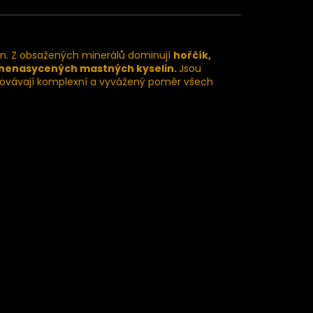
in. Z obsažených minerálů dominují
hořčík,
enasycených mastných kyselin.
Jsou
chovávají komplexní a vyvážený poměr všech