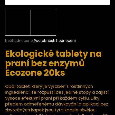
a
j
í
t
?
Průměrné
Neohodnoceno
Podrobnosti hodnocení
hodnocení
Ekologické tablety na
produktu
je
HLEDAT
praní bez enzymů
0,0
z
Ecozone 20ks
5
hvězdiček.
D
Obal tablet, který je vyroben z rostlinných
o
ingrediencí, se rozpustí bez jediné stopy a zajistí
p
vysoce efektivní praní při každém cyklu. Díky
o
předem odměřenému dávkování a aplikaci bez
r
u
zbytečných kapek jsou tyto kapsle skvělou