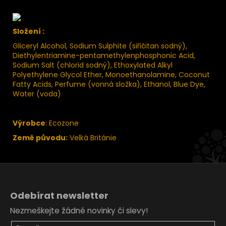
Složení :
Gliceryl Alcohol, Sodium Sulphite (siřičitan sodný),
Diethylentriamine-pentamethylenphosphonic Acid,
Sodium Salt (chlorid sodný), Ethoxylated Alkyl
Polyethylene Glycol Ether, Monoethanolamine, Coconut
Fatty Acids, Perfume (vonná složka), Ethanol, Blue Dye,
Water (voda)
Výrobce
: Ecozone
Země původu:
Velká Británie
Z
á
Odebírat newsletter
p
Nezmeškejte žádné novinky či slevy!
a