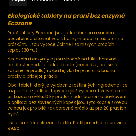
Ekologické tablety na praní bez enzymů
Ecozone
Prací tablety Ecozone jsou jednoduchou a snadno
použitelnou alternativou k běžným pracím tabletám a
práškům. Jsou vysoce účinné i za nízkých pracích
teplot (30 °C) .
Neobsahují enzymy a jsou vhodné na bílé i barevné
prádlo. Jednoduše jednu kapsle (nebo dvě, pro silně
zašpiněné prádlo) rozbalte, vložte je na dno bubnu
pračky a přidejte prádlo.
Obal tablet, který je vyroben z rostlinných ingrediencí, se
rozpustí bez jediné stopy a zajistí vysoce efektivní praní
při každém cyklu. Díky předem odměřenému dávkování
a aplikaci bez zbytečných kapek jsou tyto kapsle skvělou
volbou jak pro bílé, tak barevné prádlo až pro 20 pracích
cyklů.
Jsou jemné k pokožce i textilu. Podíl přírodních surovin je
99,5%.