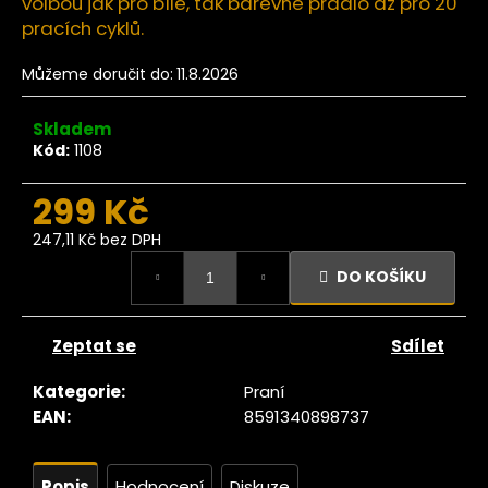
č
volbou jak pro bílé, tak barevné prádlo až pro 20
u
pracích cyklů.
j
e
Můžeme doručit do:
11.8.2026
m
e
Skladem
Kód:
1108
Ze
299 Kč
tromu
Fíky
247,11 Kč bez DPH
luncem
Měrná
ušené
DO KOŠÍKU
cena:
Lerida
RAW
500g
Zeptat se
Sdílet
229
Kč
Kategorie
:
Praní
EAN
:
8591340898737
Popis
Hodnocení
Diskuze