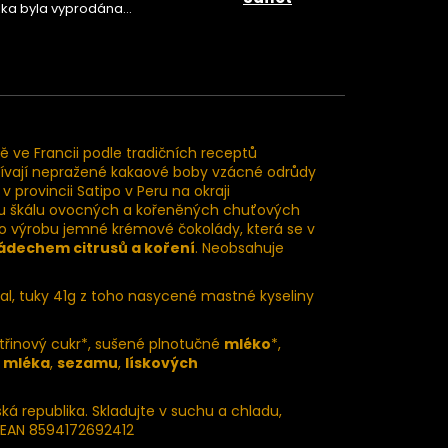
žka byla vyprodána…
 ve Francii podle tradičních receptů
žívají nepražené kakaové boby vzácné odrůdy
provincii Satipo v Peru na okraji
u škálu ovocných a kořeněných chuťových
o výrobu jemné krémové čokolády, která se v
ádechem citrusů a koření
. Neobsahuje
l, tuky 41g z toho nasycené mastné kyseliny
 třinový cukr*, sušené plnotučné
mléko
*,
y
mléka
,
sezamu
,
lískových
ská republika. Skladujte v suchu a chladu,
 EAN 8594172692412