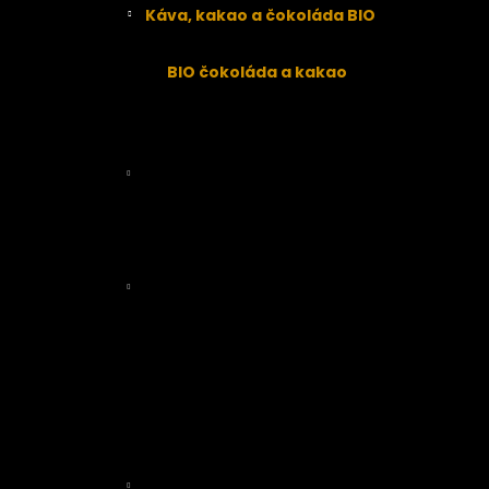
Káva, kakao a čokoláda BIO
Káva
BIO čokoláda a kakao
Superpotraviny, přírodní sladidla,
koření
Nakličovadla a klíčení
Obiloviny, mouky, proteiny
Obiloviny
Bezlepkové mouky a proteiny
Mouky
Luštěniny, těstoviny, rýže
Luštěniny
Těstoviny
Rýže
Oleje a másla
Přírodní lékárna
RAW přírodní kosmetika
Veganská EKO drogerie