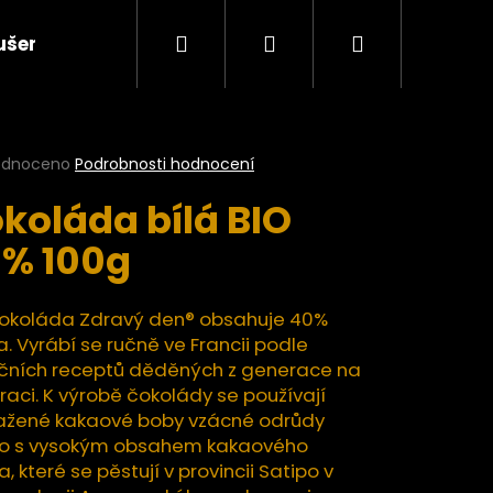
Hledat
Přihlášení
Nákupní
ušené plody a ovocné pasty BIO
Ořechy a semí
košík
rné
odnoceno
Podrobnosti hodnocení
cení
koláda bílá BIO
ktu
% 100g
ček.
čokoláda Zdravý den® obsahuje 40%
. Vyrábí se ručně ve Francii podle
ičních receptů děděných z generace na
aci. K výrobě čokolády se používají
ažené kakaové boby vzácné odrůdy
llo s vysokým obsahem kakaového
Následující
, které se pěstují v provincii Satipo v