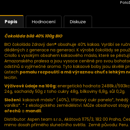
Polo
Popis
Hodnocení
Diskuze
Čokoláda bílá 40% 100g BIO
BIO čokoláda Zdravý den® obsahuje 40% kakaa. Vyrábí se ručně
děděných z generace na generaci. K výrobě čokolády se pou
Criollo s vysokým obsahem kakaového másla, které se pěstují v 
Amazonského pralesa a jsou vysoce ceněné pro svou bohato
odstínů a vyjímečné aroma. Tyto kakaové boby jsou skvělé pr
ústech
pomalu rozpouští a má výraznou chuť s lehkým n
lecitin.
Výživové údaje na 100g:
energetická hodnota 2488kJ/593kca
24g, sacharidy 50g z toho cukry 48g, bílkoviny 6,8g, sůl 0,2g.
Složení
: kakaové máslo* (40%), třtinový cukr panela*, hnědý
vanilka*. * z ekologického zemědělství. Může obsahovat stop
ořechů
a
mandlí
.
Distributor: Aspen team s.r.o., Akátová 1175/3, 182 00 Praha, Če
mimo dosah přímého slunečního světla. Země původu: Peru.