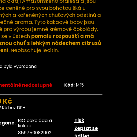
na okraji Amazonského pralesa a jsou
tle Deglet nour bez
BIO RAW 200g
ce ceněné pro svou bohatou škálu
ných a kořeněných chuťových odstínů a
72 Kč
dně:
89 Kč
mečné aroma. Tyto kakaové boby jsou
lé pro výrobu jemné krémové čokolády,
 se v ústech
pomalu rozpouští a má
znou chuť s lehkým nádechem citrusů
ření
. Neobsahuje lecitin.
ka byla vyprodána…
entálně nedostupné
Kód:
1415
9 Kč
2 Kč bez DPH
ná
:
BIO čokoláda a
Tisk
egorie
:
kakao
Zeptat se
:
8597500821102
Sdílet