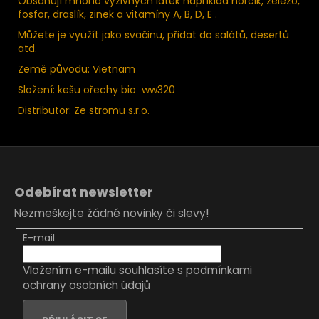
Obsahují mnoho výživných látek například hořčík, železo,
fosfor, draslík, zinek a vitamíny A, B, D, E .
Můžete je využít jako svačinu, přidat do salátů, desertů
atd.
Země původu: Vietnam
Složení: kešu ořechy bio ww320
Distributor: Ze stromu s.r.o.
Z
á
Odebírat newsletter
p
Nezmeškejte žádné novinky či slevy!
a
t
E-mail
í
Vložením e-mailu souhlasíte s
podmínkami
ochrany osobních údajů