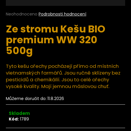
a
j
Průměrné
Neohodnoceno
Podrobnosti hodnocení
hodnocení
í
Ze stromu Kešu BIO
produktu
t
je
premium WW 320
?
0,0
z
500g
5
hvězdiček.
Tyto kešu ořechy pocházejí přímo od místních
HLEDAT
vietnamských farmářů. Jsou ručně sklízeny bez
pesticidů a chemikálií. Jsou to celé ořechy
vysoké kvality. Mají jemnou máslovou chuť.
D
Můžeme doručit do:
11.8.2026
o
p
o
Skladem
r
Kód:
1789
u