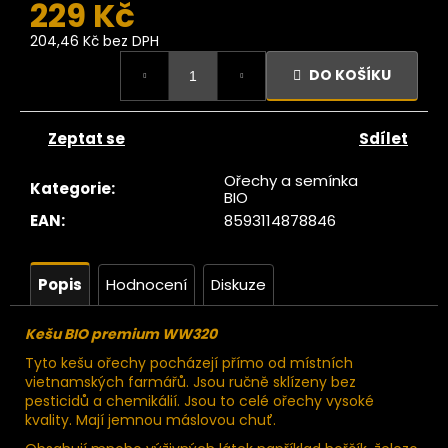
č
229 Kč
u
204,46 Kč bez DPH
j
Měrná
e
DO KOŠÍKU
cena:
m
e
Zeptat se
Sdílet
Ze
Ořechy a semínka
Kategorie
:
tromu
BIO
Kešu
EAN
:
8593114878846
velké
atural
1kg
Popis
Hodnocení
Diskuze
399
Kč
Kešu BIO premium WW320
Tyto kešu ořechy pocházejí přímo od místních
vietnamských farmářů. Jsou ručně sklízeny bez
pesticidů a chemikálií. Jsou to celé ořechy vysoké
kvality. Mají jemnou máslovou chuť.