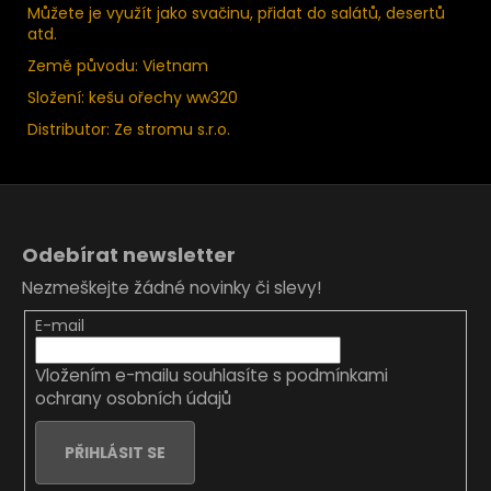
Můžete je využít jako svačinu, přidat do salátů, desertů
atd.
Země původu: Vietnam
Složení: kešu ořechy ww320
Distributor: Ze stromu s.r.o.
Z
á
Odebírat newsletter
p
Nezmeškejte žádné novinky či slevy!
a
t
E-mail
í
Vložením e-mailu souhlasíte s
podmínkami
ochrany osobních údajů
PŘIHLÁSIT SE