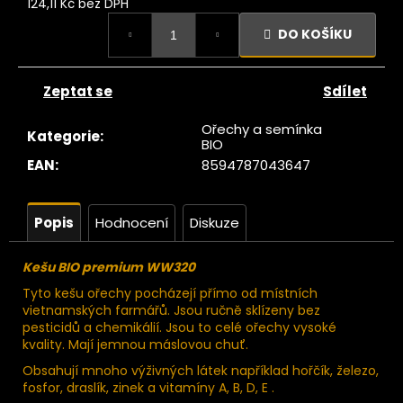
č
124,11 Kč bez DPH
u
Měrná
DO KOŠÍKU
cena:
j
e
m
Zeptat se
Sdílet
e
Ořechy a semínka
Kategorie
:
BIO
Ze
EAN
:
8594787043647
tromu
Datle
edjoul
large
Popis
Hodnocení
Diskuze
choice
jumbo
200g
Kešu BIO premium WW320
104
Tyto kešu ořechy pocházejí přímo od místních
Kč
vietnamských farmářů. Jsou ručně sklízeny bez
ůvodně:
pesticidů a chemikálií. Jsou to celé ořechy vysoké
129 Kč
kvality. Mají jemnou máslovou chuť.
Obsahují mnoho výživných látek například hořčík, železo,
fosfor, draslík, zinek a vitamíny A, B, D, E .