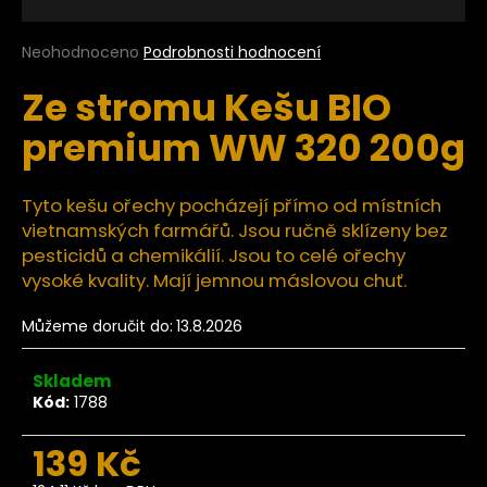
a
j
Průměrné
Neohodnoceno
Podrobnosti hodnocení
hodnocení
í
Ze stromu Kešu BIO
produktu
t
je
premium WW 320 200g
?
0,0
z
5
hvězdiček.
Tyto kešu ořechy pocházejí přímo od místních
vietnamských farmářů. Jsou ručně sklízeny bez
HLEDAT
pesticidů a chemikálií. Jsou to celé ořechy
vysoké kvality. Mají jemnou máslovou chuť.
Můžeme doručit do:
13.8.2026
D
o
Skladem
p
Kód:
1788
o
r
139 Kč
u