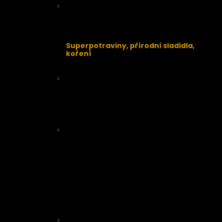
Káva, kakao a čokoláda BIO
Káva
BIO čokoláda a kakao
Superpotraviny, přírodní sladidla,
koření
Nakličovadla a klíčení
Obiloviny, mouky, proteiny
Obiloviny
Bezlepkové mouky a proteiny
Mouky
Luštěniny, těstoviny, rýže
Luštěniny
Těstoviny
Rýže
Oleje a másla
Přírodní lékárna
RAW přírodní kosmetika
Veganská EKO drogerie