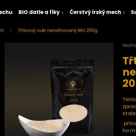
mechu
BIO datle a fíky
Čerstvý irský mech
S
ní
Třtinový cukr nerafinovaný BIO 200g
Co potřebujete najít?
Průmě
Neoh
hodno
Tř
produ
HLEDAT
je
ne
0,0
z
20
5
Doporučujeme
hvězdi
Tento
zprac
stale
příro
ho mí