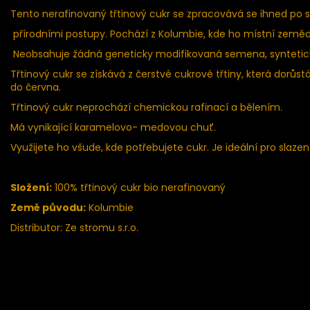
Tento nerafinovaný třtinový cukr se zpracovává se ihned po skl
přírodními postupy. Pochází z Kolumbie, kde ho místní zemědělc
Neobsahuje žádná geneticky modifikovaná semena, syntetické
Třtinový cukr se získává z čerstvé cukrové třtiny, která dorůs
do června.
Třtinový cukr neprochází chemickou rafinací a bělením.
Má vynikající karamelovo- medovou chuť.
Využijete ho všude, kde potřebujete cukr. Je ideální pro slazení 
Složení:
100% třtinový cukr bio nerafinovaný
Země původu:
Kolumbie
Distributor: Ze stromu s.r.o.