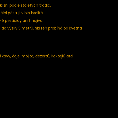
izni podle staletých tradic,
i pěstují v bio kvalitě.
 pesticidy ani hnojiva.
tá do výšky 5 metrů. Sklizeň probíhá od května
kávy, čaje, mojita, dezertů, koktejlů atd.