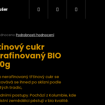
Hledat
Přihlášení
Nákupní
ušené plody a ovocné pasty BIO
Ořechy a semí
košík
rné
odnoceno
Podrobnosti hodnocení
cení
tinový cukr
ktu
rafinovaný BIO
0g
ček.
 nerafinovaný třtinový cukr se
ovává se ihned po sklizni podle
tých tradic,
dními postupy. Pochází z Kolumbie, kde
Následující
stní zemědělci pěstují v bio kvalitě.