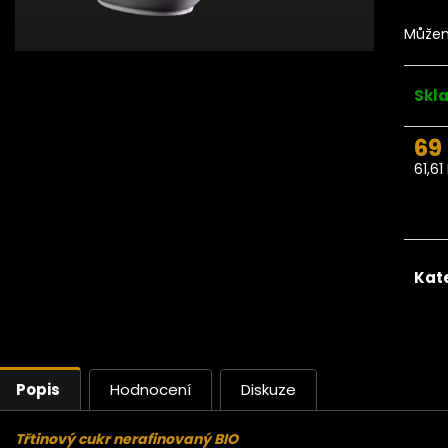
Ze stromu Čerstvé BIO Datle
Ze stromu Da
Medjool large choice JUMBO
pecky 
Můžem
200g
Půvo
119 Kč
Původně:
140 Kč
Skl
69
61,6
Měr
cena
Kat
Popis
Hodnocení
Diskuze
Třtinový cukr nerafinovaný BIO