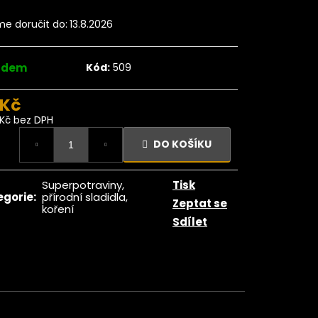
tle Deglet nour bez
BIO RAW 200g
e doručit do:
13.8.2026
72 Kč
dně:
89 Kč
adem
Kód:
509
 Kč
1 Kč bez DPH
ná
DO KOŠÍKU
:
Superpotraviny,
Tisk
egorie
:
přírodní sladidla,
Zeptat se
koření
Sdílet