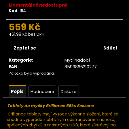
č
Momentálně nedostupné
u
Kód:
1114
j
e
559 Kč
m
e
461,98 Kč bez DPH
Měrná
cena:
Zeptat se
Sdílet
Ze
tromu
erstvé
Kategorie
:
Mytí nádobí
BIO
EAN
:
8593866210277
Datle
Položka byla vyprodána…
edjool
large
choice
JUMBO
Popis
Hodnocení
Diskuze
200g
119
Tablety do myčky Brilliance 65ks Ecozone
Kč
ůvodně:
Brilliance tablety mají vysoce výkonné složení, které se
140 Kč
snadno vypořádá s obtížným odstraňováním nánosů,
spálených zbytků a mastných tuků, které zůstávají na