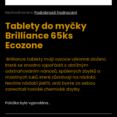
a
j
Průměrné
Neohodnoceno
Podrobnosti hodnocení
hodnocení
í
Tablety do myčky
produktu
t
je
Brilliance 65ks
?
0,0
z
Ecozone
5
hvězdiček.
Brilliance tablety mají vysoce výkonné složení,
HLEDAT
které se snadno vypořádá s obtížným
odstraňováním nánosů, spálených zbytků a
mastných tuků, které zůstávají na nádobí.
D
Nechte nádobí jiskřit, aniž byste za sebou
o
zanechali toxické chemické zbytky.
p
o
Položka byla vyprodána…
r
u