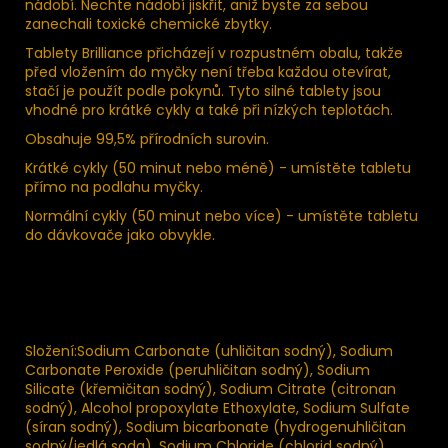
nádobí. Nechte nádobí jiskřit, aniž byste za sebou
zanechali toxické chemické zbytky.
Tablety Brilliance přicházejí v rozpustném obalu, takže
před vložením do myčky není třeba každou otevírat,
stačí je použít podle pokynů. Tyto silné tablety jsou
vhodné pro krátké cykly a také při nízkých teplotách.
Obsahuje 99,5% přírodních surovin.
Krátké cykly (50 minut nebo méně) - umístěte tabletu
přímo na podlahu myčky.
Normální cykly (50 minut nebo více) - umístěte tabletu
do dávkovače jako obvykle.
Složení:Sodium Carbonate (uhličitan sodný), Sodium
Carbonate Peroxide (peruhličitan sodný), Sodium
Silicate (křemičitan sodný), Sodium Citrate (citronan
sodný), Alcohol propoxylate Ethoxylate, Sodium Sulfate
(síran sodný), Sodium bicarbonate (hydrogenuhličitan
sodný/jedlá soda), Sodium Chloride (chlorid sodný),