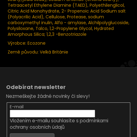
Tetraacetyl Ethylene Diamine (TAED), Polyethilenglicol,
Citric Acid Monohydrate, 2- Propenoic Acid Sodium salt
(Polyacrilic Acid), Cellulose, Protease, sodium
carboxymethyl inulin, Alfa - amylase, Alchilpolyglucoside,
Polysiloxane, Talco, 1,2-Propylene Glycol, Hydrated
Amorphous Silica; 1,2,3 -Benzotriazole
Výrobce: Ecozone
Země původu: Velká Británie
Z
á
Odebírat newsletter
p
Nezmeškejte žádné novinky či slevy!
a
t
E-mail
í
Vložením e-mailu souhlasíte s
podmínkami
ochrany osobních údajů