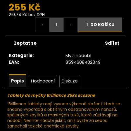
č
255 Kč
u
j
210,74 Kč bez DPH
e
Měrná
DO KOŠÍKU
cena:
m
e
Zeptat se
Sdílet
Ze
tromu
Kategorie
:
Mytí nádobí
erstvé
EAN
:
8594608402349
BIO
Datle
edjool
Popis
Hodnocení
Diskuze
large
choice
JUMBO
Tablety do myčky Brilliance 25ks Ecozone
200g
Brilliance tablety mají vysoce výkonné složení, které se
119
snadno vypořádá s obtížným odstraňováním nánosů,
Kč
spálených zbytků a mastných tuků, které zůstávají na
ůvodně:
140 Kč
nádobí. Nechte nádobí jiskřit, aniž byste za sebou
zanechali toxické chemické zbytky.