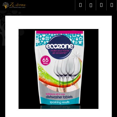
K
Přejít
Hledat
Náku
M
Přihlášen
na
o
obsah
Zpět
Zpět
košík
š
í
C
k
o
p
o
t
ř
e
b
u
j
e
t
e
n