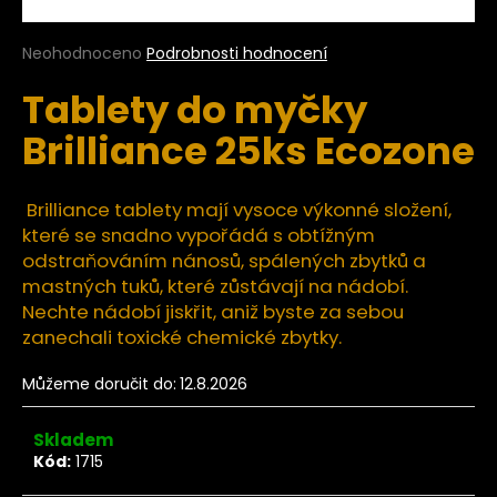
a
j
Průměrné
Neohodnoceno
Podrobnosti hodnocení
hodnocení
í
Tablety do myčky
produktu
t
je
Brilliance 25ks Ecozone
?
0,0
z
5
hvězdiček.
Brilliance tablety mají vysoce výkonné složení,
které se snadno vypořádá s obtížným
HLEDAT
odstraňováním nánosů, spálených zbytků a
mastných tuků, které zůstávají na nádobí.
Nechte nádobí jiskřit, aniž byste za sebou
zanechali toxické chemické zbytky.
D
o
Můžeme doručit do:
12.8.2026
p
o
Skladem
r
Kód:
1715
u