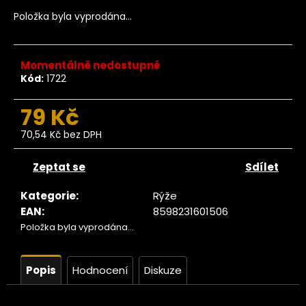
č
u
Položka byla vyprodána…
j
e
m
Momentálně nedostupné
e
Kód:
1722
79 Kč
Ze
tromu
70,54 Kč bez DPH
atlová
Měrná
pasta
cena:
BIO
Zeptat se
Sdílet
500g
Kategorie
:
Rýže
129
Kč
EAN
:
8598231601506
ůvodně:
Položka byla vyprodána…
149 Kč
Popis
Hodnocení
Diskuze