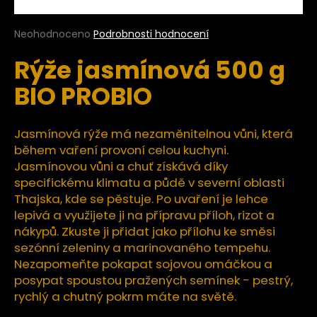
a
j
Průměrné
Neohodnoceno
Podrobnosti hodnocení
hodnocení
í
Rýže jasmínová 500 g
produktu
t
je
BIO PROBIO
?
0,0
z
5
hvězdiček.
Jasmínová rýže má nezaměnitelnou vůni, která
během vaření provoní celou kuchyni.
HLEDAT
Jasmínovou vůni a chuť získává díky
specifickému klimatu a půdě v severní oblasti
Thajska, kde se pěstuje. Po uvaření je lehce
lepivá a využijete ji na přípravu příloh, rizot a
D
nákypů. Zkuste ji přidat jako přílohu ke směsi
o
sezónní zeleniny a marinovaného tempehu.
p
Nezapomeňte pokapat sojovou omáčkou a
o
posypat spoustou pražených semínek - pestrý,
r
rychlý a chutný pokrm máte na světě.
u