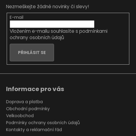
p
Nezmeškejte žádné novinky či slevy!
a
t
E-mail
í
Vložením e-mailu souhlasíte s
podmínkami
ochrany osobních údajů
PŘIHLÁSIT SE
Informace pro vás
Doprava a platba
Obchodní podmínky
Velkoobchod
Podmínky ochrany osobních údajů
Kontakty a reklamační řád