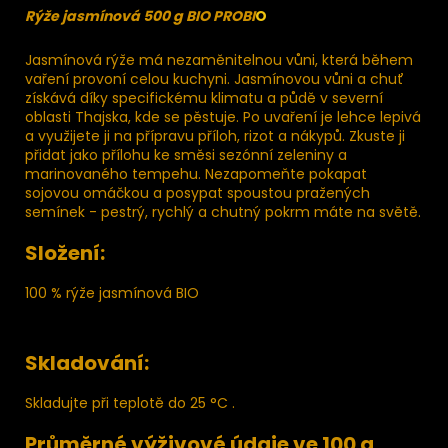
Rýže jasmínová 500 g BIO PROBI
O
Jasmínová rýže má nezaměnitelnou vůni, která během
vaření provoní celou kuchyni. Jasmínovou vůni a chuť
získává díky specifickému klimatu a půdě v severní
oblasti Thajska, kde se pěstuje. Po uvaření je lehce lepivá
a využijete ji na přípravu příloh, rizot a nákypů. Zkuste ji
přidat jako přílohu ke směsi sezónní zeleniny a
marinovaného tempehu. Nezapomeňte pokapat
sojovou omáčkou a posypat spoustou pražených
semínek - pestrý, rychlý a chutný pokrm máte na světě.
Složení:
100 % rýže jasmínová BIO
Skladování:
Skladujte při teplotě do 25 °C .
Průměrné výživové údaje ve 100 g