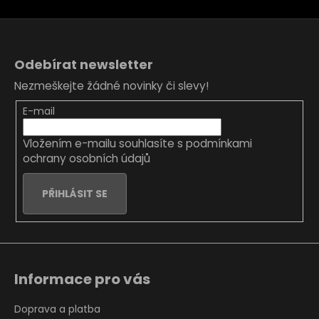
Z
á
Odebírat newsletter
p
Nezmeškejte žádné novinky či slevy!
a
t
E-mail
í
Vložením e-mailu souhlasíte s
podmínkami
ochrany osobních údajů
PŘIHLÁSIT SE
Informace pro vás
Doprava a platba