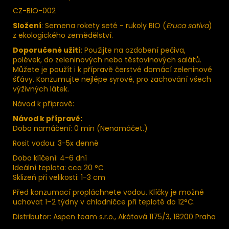
CZ-BIO-002
Složení
: Semena rokety seté - rukoly BIO (
Eruca sativa
)
z ekologického zemědělství.
Doporučené užití
: Použijte na ozdobení pečiva,
polévek, do zeleninových nebo těstovinových salátů.
Můžete je použít i k přípravě čerstvé domácí zeleninové
šťávy. Konzumujte nejlépe syrové, pro zachování všech
výživných látek.
Návod k přípravě:
Návod k přípravě:
Doba namáčení: 0 min (Nenamáčet.)
Rosit vodou: 3-5x denně
Doba klíčení: 4-6 dní
Ideální teplota: cca 20 °C
Sklizeň při velikosti: 1-3 cm
Před konzumací propláchnete vodou. Klíčky je možné
uchovat 1–2 týdny v chladničce při teplotě do 12°C.
Distributor: Aspen team s.r.o., Akátová 1175/3, 18200 Praha