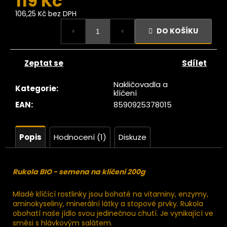
119 Kč
č
u
106,25 Kč bez DPH
j
Měrná
DO KOŠÍKU
cena:
e
m
e
Zeptat se
Sdílet
Nakličovadla a
Ze
Kategorie
:
klíčení
tromu
EAN
:
8590925378015
Datle
edjool
arge v
rabičce
Popis
Hodnocení (1)
Diskuze
1kg
409
Kč
Rukola BIO - semena na klíčení 200g
Mladé klíčící rostlinky jsou bohaté na vitaminy, enzymy,
aminokyseliny, minerální látky a stopové prvky. Rukola
obohatí naše jídlo svou jedinečnou chutí. Je vynikající ve
směsi s hlávkovým salátem.