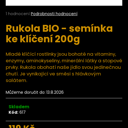
a
j
Průměrné
1 hodnocení
Podrobnosti hodnocení
hodnocení
í
Rukola BIO - semínka
produktu
t
je
ke klíčení 200g
?
5,0
z
5
hvězdiček.
Mladé klíčící rostlinky jsou bohaté na vitaminy,
enzymy, aminokyseliny, minerální látky a stopové
HLEDAT
prvky. Rukola obohatí naše jídlo svou jedinečnou
chutí. Je vynikající ve směsi s hlávkovým
salátem.
D
Můžeme doručit do:
13.8.2026
o
p
Skladem
o
Kód:
617
r
u