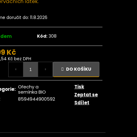
rvačních látek.
u velké natural 1kg
399 Kč
e doručit do:
11.8.2026
adem
Kód:
308
99 Kč
0,54 Kč bez DPH
ná
DO KOŠÍKU
:
Ořechy a
Tisk
egorie
:
semínka BIO
Zeptat se
:
8594944900592
Sdílet