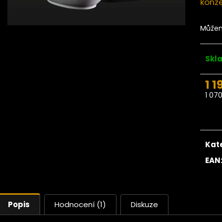
konze
Ze stromu Velké mandle
Ze stromu Keš
Valencia RAW 500g
nepasterované
Můžem
209 Kč
Skl
1 1
1 07
Měr
cena
Kat
EAN
Popis
Hodnocení (1)
Diskuze