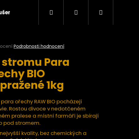
Hledat
Přihlášení
Nákupní
ušené plody a ovocné pasty BIO
Ořechy a semí
košík
rné
nocení
Podrobnosti hodnocení
cení
 stromu Para
ktu
echy BIO
pražené 1kg
ček.
 para ořechy RAW BIO pocházejí
ívie. Rostou divoce v nedotčeném
ém pralese a místní farmáři je sbírají
o pod stromem.
Následující
nejvyšší kvality, bez chemických a