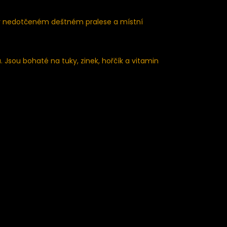
e v nedotčeném deštném pralese a místní
u. Jsou bohaté na tuky, zinek, hořčík a vitamin