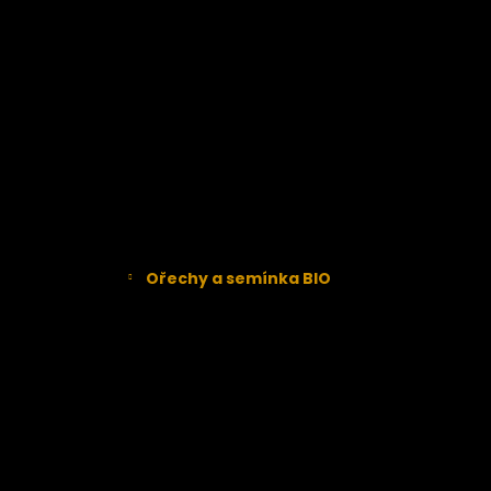
Sušené BIO Třešně
BIO Švestky
Sušené BIO Višně
Rajčata
Kokos
Brusinky
Hrušky
Jablka
Maliny
Ořechy a semínka BIO
Kešu
Liskové oříšky
Makadamové ořechy
Mandle
Para ořechy
Tiger nuts
Vlašské ořechy