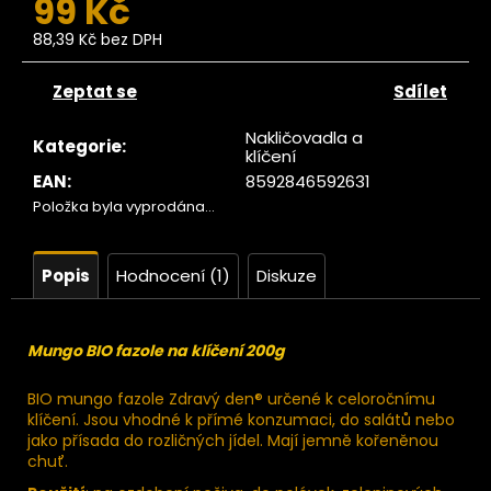
99 Kč
č
u
88,39 Kč bez DPH
j
Měrná
e
cena:
Zeptat se
Sdílet
m
e
Nakličovadla a
Kategorie
:
klíčení
EAN
:
8592846592631
Ze
tromu
Položka byla vyprodána…
erstvé
ránské
datle
Popis
Hodnocení (1)
Diskuze
RAW
550g
129
Mungo BIO fazole na klíčení 200g
Kč
ůvodně:
139 Kč
BIO mungo fazole Zdravý den® určené k celoročnímu
klíčení. Jsou vhodné k přímé konzumaci, do salátů nebo
jako přísada do rozličných jídel. Mají jemně kořeněnou
chuť.