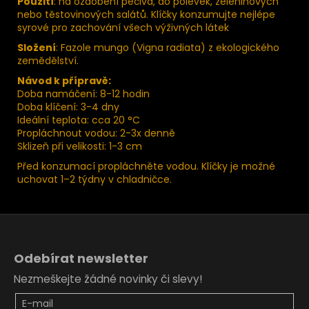
Použití
: na ozdobení pečiva, do polévek, zeleninových
nebo těstovinových salátů. Klíčky konzumujte nejlépe
syrové pro zachování všech výživných látek
Složení
: Fazole mungo (Vigna radiata) z ekologického
zemědělství.
Návod k přípravě:
Doba namáčení: 8-12 hodin
Doba klíčení: 3-4 dny
Ideální teplota: cca 20 °C
Propláchnout vodou: 2-3x denně
Sklizeň při velikosti: 1-3 cm
Před konzumací propláchněte vodou. Klíčky je možné
uchovat 1–2 týdny v chladničce.
Z
á
Odebírat newsletter
p
Nezmeškejte žádné novinky či slevy!
a
t
E-mail