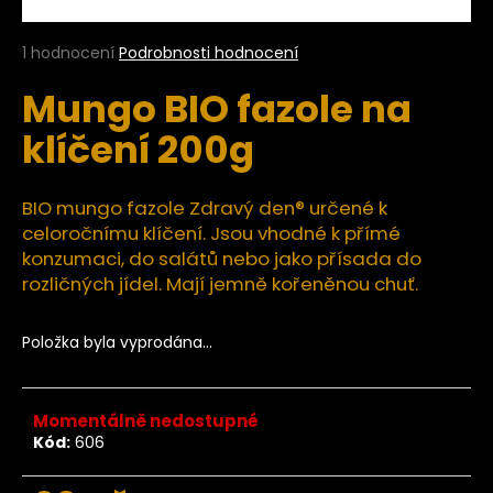
a
j
Průměrné
1 hodnocení
Podrobnosti hodnocení
hodnocení
í
Mungo BIO fazole na
produktu
t
je
klíčení 200g
?
5,0
z
5
hvězdiček.
BIO mungo fazole Zdravý den® určené k
celoročnímu klíčení. Jsou vhodné k přímé
HLEDAT
konzumaci, do salátů nebo jako přísada do
rozličných jídel. Mají jemně kořeněnou chuť.
Položka byla vyprodána…
D
o
p
o
Momentálně nedostupné
Kód:
606
r
u