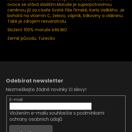
ovoce se stává sladším.Moruše je superpotravinou
ceněnou již za císaře Svaté říše římské, Karla Velikého. Je
bohatá na vitamín C, železo, vápník, bílkoviny a vlákninu.
Také je zdrojem resveratrolu.
Složení: 100% moruše bílá BIO
Země původu: Turecko
Z
á
Odebírat newsletter
p
Nezmeškejte žádné novinky či slevy!
a
t
E-mail
í
Vložením e-mailu souhlasíte s
podmínkami
ochrany osobních údajů