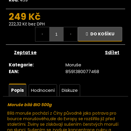
č
u
j
249 Kč
e
222,32 Kč bez DPH
m
Měrná
e
DO KOŠÍKU
cena:
Ze
Zeptat se
Sdílet
tromu
Fíky
Kategorie
:
Moruše
luncem
ušené
EAN
:
8591380077468
Lerida
RAW
500g
Popis
Hodnocení
Diskuze
229
Kč
Moruše bílá BIO 500g
Bílá moruše pochází z Číny původně jako potrava pro
bource morušového,ale do Evropy se rozšířila již před
staletími. Živiny se získávají sušením čerstvých moruší
na slunci. Sušením se zvyšuje koncentrace cukru a