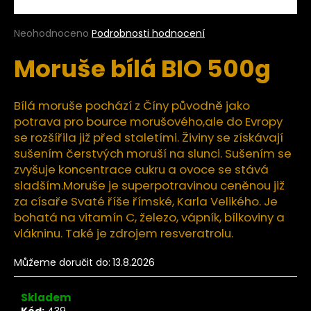
a
j
Průměrné
Neohodnoceno
Podrobnosti hodnocení
hodnocení
í
Moruše bílá BIO 500g
produktu
t
je
?
0,0
z
Bílá moruše pochází z Číny původně jako
5
potrava pro bource morušového,ale do Evropy
hvězdiček.
se rozšířila již před staletími. Živiny se získávají
sušením čerstvých moruší na slunci. Sušením se
HLEDAT
zvyšuje koncentrace cukru a ovoce se stává
sladším.Moruše je superpotravinou ceněnou již
za císaře Svaté říše římské, Karla Velikého. Je
bohatá na vitamín C, železo, vápník, bílkoviny a
D
vlákninu. Také je zdrojem resveratrolu.
o
p
Můžeme doručit do:
13.8.2026
o
r
u
Skladem
Kód:
439