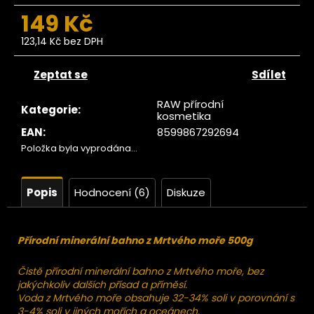
č
149 Kč
u
j
123,14 Kč bez DPH
e
Měrná
m
cena:
Zeptat se
Sdílet
e
RAW přírodní
Kategorie
:
kosmetika
Ze
EAN
:
8599867292694
tromu
Fíky
Položka byla vyprodána…
luncem
ušené
Lerida
Popis
Hodnocení (6)
Diskuze
RAW
500g
229
Kč
Přírodní minerální bahno z Mrtvého moře 500g
Čistě přírodní minerální bahno z Mrtvého moře, bez
jakýchkoliv dalších přísad a příměsí.
Voda z Mrtvého moře obsahuje 32-34% soli v porovnání s
3-4% soli v jiných mořích a oceánech.