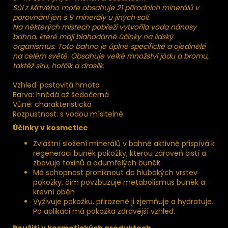
Sůl z Mrtvého moře obsahuje 21 přírodních minerálů v
porovnání jen s 9 minerály u jiných solí.
Na některých místech pobřeží vytvořila voda nánosy
bahna, které mají blahodárné účinky na lidský
organismus. Toto bahno je úplně specifické a ojedinělé
na celém světě. Obsahuje velké množství jódu a bromu,
taktéž síru, hořčík a draslík.
Vzhled: pastovitá hmota
Barva: hnědá až šedočerná
Vůně: charakteristická
Rozpustnost: s vodou mísitelné
Účinky v kosmetice
Zvláštní složení minerálů v bahně aktivně přispívá k
regeneraci buněk pokožky, kterou zároveň čistí a
zbavuje toxinů a odumřelých buněk
Má schopnost proniknout do hlubokých vrstev
pokožky, čím povzbuzuje metabolismus buněk a
krevní oběh
Vyživuje pokožku, přirozeně ji zjemňuje a hydratuje.
Po aplikaci má pokožka zdravější vzhled.