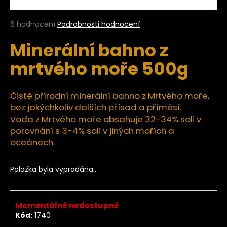
a
j
Průměrné
6 hodnocení
Podrobnosti hodnocení
hodnocení
í
Minerální bahno z
produktu
t
je
mrtvého moře 500g
?
4,3
z
5
hvězdiček.
Čistě přírodní minerální bahno z Mrtvého moře,
bez jakýchkoliv dalších přísad a příměsí.
HLEDAT
Voda z Mrtvého moře obsahuje 32-34% soli v
porovnání s 3-4% soli v jiných mořích a
oceánech.
D
Položka byla vyprodána…
o
p
o
r
Momentálně nedostupné
Kód:
1740
u