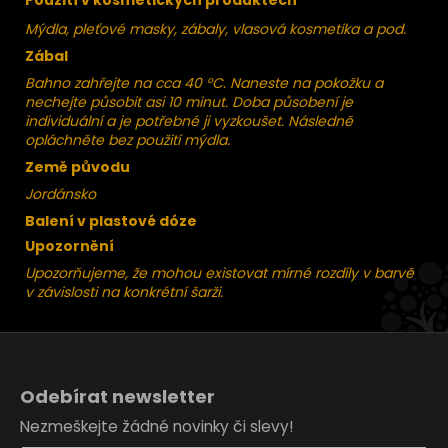
Použití v kosmetických produktech
Mýdla, pleťové masky, zábaly, vlasová kosmetika a pod.
Zábal
Bahno zahřejte na cca 40 °C. Naneste na pokožku a
nechejte působit asi 10 minut. Doba působení je
individuální a je potřebné ji vyzkoušet. Následně
opláchněte bez použití mýdla.
Země původu
Jordánsko
Balení
v plastové dóze
Upozornění
Upozorňujeme, že mohou existovat mírné rozdíly v barvě
v závislosti na konkrétní šarži.
Z
á
Odebírat newsletter
p
Nezmeškejte žádné novinky či slevy!
a