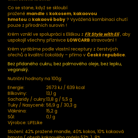
Co se stane, když se skloubí
pražené
mandle
s
kokosem
,
kakaovou
hmotou
a
kakaové boby
? Vyvážená kombinaci chutí
pouze z přírodních surovin !
Krém vznikl ve spolupráci s Eliškou z
Fit Style with Eli
, aby
uspokojil všechny příznivce
LOWCARB
stravování !
Krém vyrábíme podle vlastní receptury z čerstvých
ořechů a kvalitní čokolády – přímo v
České republice
.
Bez přidaného cukru, bez palmového oleje, bez lepku,
veganský.
Nutriční hodnoty na 100g:
Energie:
2673 kJ / 639 kcal
Bílkoviny:
13,1 g
Sacharidy / cukry:
13,8 g / 5,5 g
Tuky / Nasycené:
56,9 g / 30,3 g
Vláknina:
15,2 g
Sůl:
0,1 g
Výrobce: LiFELike
Složení: 42% pražené mandle, 40% kokos, 10% kakaová
hmota ( obsah kakaového másla 53% ), 8%