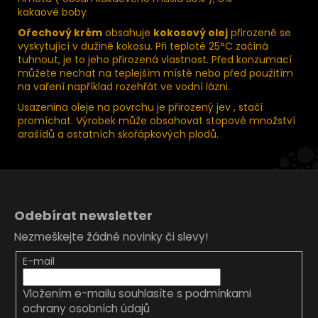
kakaové boby
Ořechový krém
obsahuje
kokosový olej
přirozeně se
vyskytující v dužině kokosu. Při teplotě 25°C začíná
tuhnout, je to jeho přirozená vlastnost. Před konzumací
můžete nechat na teplejším místě nebo před použitím
na vaření například rozehřát ve vodní lázni.
Usazenina oleje na povrchu je přirozený jev , stačí
promíchat. Výrobek může obsahovat stopové množství
arašídů a ostatních skořápkových plodů.
Z
á
Odebírat newsletter
p
Nezmeškejte žádné novinky či slevy!
a
t
E-mail
í
Vložením e-mailu souhlasíte s
podmínkami
ochrany osobních údajů