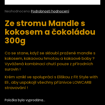
a
j
Průměrné
Neohodnoceno
Podrobnosti hodnocení
hodnocení
í
Ze stromu Mandle s
produktu
t
je
kokosem a čokoládou
?
0,0
z
300g
5
hvězdiček.
Co se stane, když se skloubí pražené mandle s
HLEDAT
kokosem, kakaovou hmotou a kakaové boby ?
Vyvážená kombinaci chutí pouze z přírodních
surovin !
D
Krém vznikl ve spolupráci s Eliškou z Fit Style with
o
Eli , aby uspokojil všechny příznivce LOWCARB
p
stravování !
o
r
u
Položka byla vyprodána…