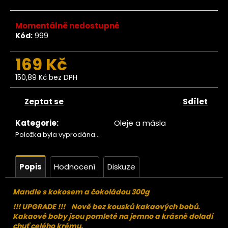
č
u
j
Momentálně nedostupné
e
Kód:
999
m
e
169 Kč
150,89 Kč bez DPH
Měrná
Ze
tromu
cena:
Zeptat se
Sdílet
Datle
Deglet
Kategorie
:
Oleje a másla
nour
bez
Položka byla vyprodána…
pecky
BIO
RAW
Popis
Hodnocení
Diskuze
500g
129
Mandle s kokosem a čokoládou 300g
Kč
ůvodně:
!!! UPGRADE !!!
Nově bez kousků kakaových bobů.
149 Kč
Kakaové boby jsou pomleté na jemno a krásně doladí
chuť celého krému.