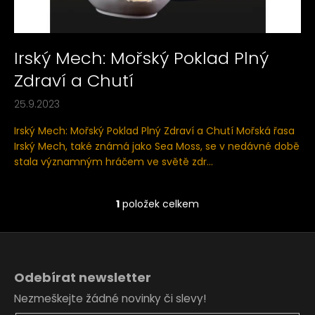
ů
a
j
í
Irský Mech: Mořský Poklad Plný
t
Zdraví a Chutí
?
25.9.2023
Irský Mech: Mořský Poklad Plný Zdraví a Chutí Mořská řasa
Irský Mech, také známá jako Sea Moss, se v nedávné době
stala významným hráčem ve světě zdr...
HLEDAT
1
položek celkem
O
D
v
o
l
Z
p
á
á
o
d
Odebírat newsletter
r
p
a
Nezmeškejte žádné novinky či slevy!
u
c
a