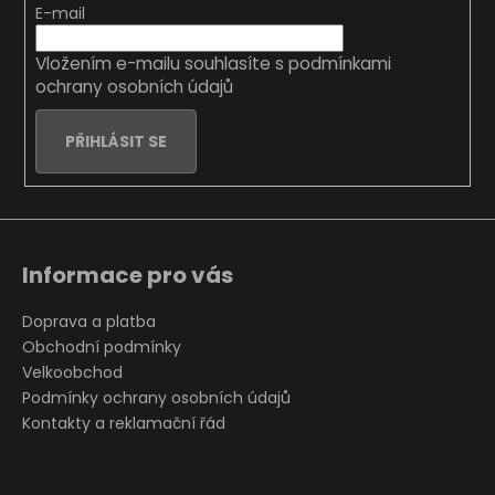
č
í
t
E-mail
u
p
í
j
r
Vložením e-mailu souhlasíte s
podmínkami
e
v
ochrany osobních údajů
m
k
e
y
PŘIHLÁSIT SE
v
ý
rášek
p
z
i
rského
s
mechu
10K
u
Informace pro vás
50g
245
Doprava a platba
Kč
Obchodní podmínky
Velkoobchod
Podmínky ochrany osobních údajů
Kontakty a reklamační řád