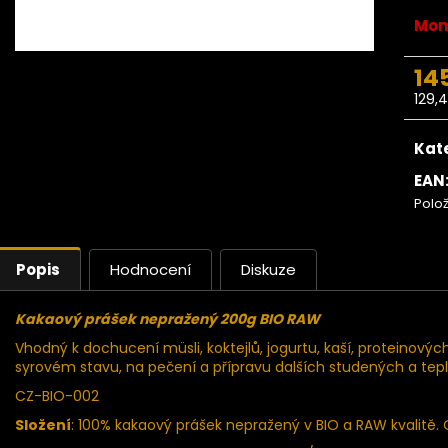
Ze stromu Makadamové ořechy
Ze stromu Ma
BIO 500g
Mom
669 Kč
14
129,
Měr
cena
Kat
EAN
Polo
Popis
Hodnocení
Diskuze
Kakaový prášek nepražený 200g BIO RAW
Vhodný k dochucení müsli, koktejlů, jogurtu, kaší, proteinov
syrovém stavu, na pečení a přípravu dalších studených a teplý
CZ-BIO-002
Složení
: 100% kakaový prášek nepražený v BIO a RAW kvalitě. 