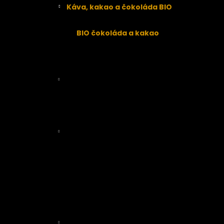
Káva, kakao a čokoláda BIO
Káva
BIO čokoláda a kakao
Superpotraviny, přírodní sladidla,
koření
Nakličovadla a klíčení
Obiloviny, mouky, proteiny
Obiloviny
Bezlepkové mouky a proteiny
Mouky
Luštěniny, těstoviny, rýže
Luštěniny
Těstoviny
Rýže
Oleje a másla
Přírodní lékárna
RAW přírodní kosmetika
Veganská EKO drogerie