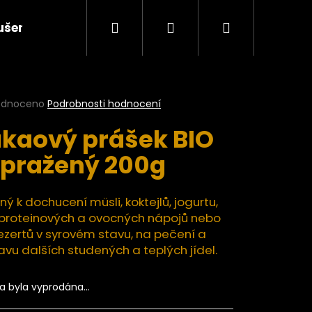
Hledat
Přihlášení
Nákupní
ušené plody a ovocné pasty BIO
Ořechy a semí
košík
rné
odnoceno
Podrobnosti hodnocení
cení
kaový prášek BIO
ktu
pražený 200g
ček.
ý k dochucení müsli, koktejlů, jogurtu,
, proteinových a ovocných nápojů nebo
zertů v syrovém stavu, na pečení a
avu dalších studených a teplých jídel.
Následující
ka byla vyprodána…