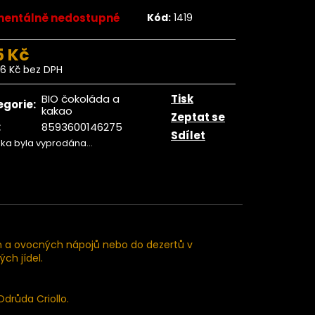
ngo plátky BIO 500
g
entálně nedostupné
Kód:
1419
359 Kč
5 Kč
46 Kč bez DPH
ná
:
BIO čokoláda a
Tisk
egorie
:
kakao
Zeptat se
:
8593600146275
Sdílet
žka byla vyprodána…
ých a ovocných nápojů nebo do dezertů v
ch jídel.
Odrůda Criollo.