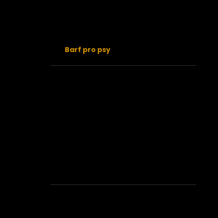
Mytí nádobí
Praní
Úklid a čistota
Barf pro psy