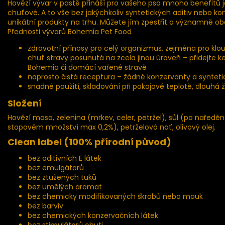
Hovězí vývar v pastě přináší pro vašeho psa mnoho benefitů ja
chuťové. A to vše bez jakýchkoliv syntetických aditiv nebo ko
unikátní produkty na trhu. Můžete jím zpestřit a významně ob
Přednosti vývarů Bohemia Pet Food
zdravotní přínosy pro celý organizmus, zejména pro kloub
chuť stravy posunutá na zcela jinou úroveň – přidejte
Bohemia či domácí vařené stravě
naprosto čistá receptura – žádné konzervanty a synteti
snadné použití, skladování při pokojové teplotě, dlouhá ž
Složení
Hovězí maso, zelenina (mrkev, celer, petržel), sůl (po nařed
stopovém množství max 0,2%), petrželová nať, olivový olej.
Clean label (100% přírodní původ)
bez aditivních E látek
bez emulgátorů
bez ztužených tuků
bez umělých aromat
bez chemicky modifikovaných škrobů nebo mouk
bez barviv
bez chemických konzervačních látek
bez stimulátorů chuti