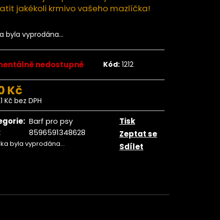
ngo plátky BIO 500
tit jakékoli krmivo vašeho mazlíčka!
g
359 Kč
ka byla vyprodána…
entálně nedostupné
Kód:
1212
0 Kč
21 Kč bez DPH
ná
:
egorie
:
Barf pro psy
Tisk
:
8596591348628
Zeptat se
žka byla vyprodána…
Sdílet