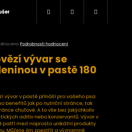
Hledat
Přihlášení
Nákupní
ušené plody a ovocné pasty BIO
Ořechy a semí
košík
rné
odnoceno
Podrobnosti hodnocení
cení
vězí vývar se
ktu
leninou v pastě 180
ček.
í vývar v pastě přináší pro vašeho psa
 benefitů jak po nutriční stránce, tak
ránce chuťové. A to vše bez jakýchkoliv
tických aditiv nebo konzervantů. Vývar v
Následující
 patří mezi naprosto unikátní produkty
hu. Můžete jím zpestřit a významně