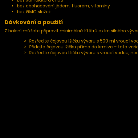
bez obohacování jódem, fluorem, vitaminy
bez GMO složek
Dávkování a použití
Z balení můžete připravit minimálně 10 litrů extra silného vý
Rozřeďte čajovou lžičku vývaru s 500 ml vroucí vod
Přidejte čajovou lžičku přímo do krmiva – tato var
Rozřeďte čajovou lžičku vývaru s vroucí vodou, n