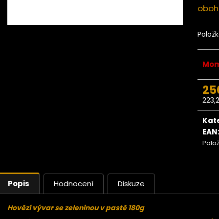
Ze stromu Makadamové ořechy
Ze stromu Ma
oboha
BIO 500g
669 Kč
Polož
Mom
25
223,
Měr
cena
Kat
EAN
Polo
Popis
Hodnocení
Diskuze
Hovězí vývar se zeleninou v pastě 180g