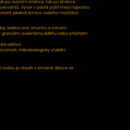
k po nutriční stránce, tak po stránce
nzervantů. Vývar v pastě patří mezi naprosto
ohatit jakékoli krmivo vašeho mazlíčka!
y, lesklou srst, imunitu a trávení
 ke granulím, sušenému BARFu nebo přílohám
cká aditiva
ivotnost, mikrobiologicky stabilní
ění vodou je obsah v krmené dávce ve