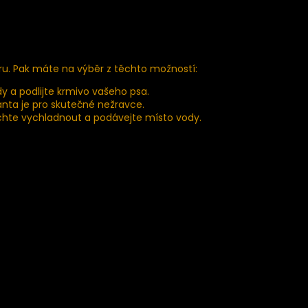
varu. Pak máte na výběr z těchto možností:
y a podlijte krmivo vašeho psa.
ianta je pro skutečné nežravce.
echte vychladnout a podávejte místo vody.