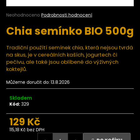
a
j
Průměrné
Neohodnoceno
Podrobnosti hodnocení
hodnocení
í
Chia semínko BIO 500g
produktu
t
je
?
0,0
z
Tradiční použítí semínek chia, která nejsou tvrdá
5
na skus, je v cereálních kaších, jogurtech či
hvězdiček.
pečivu, ale také jsou oblíbené do výživných
koktejlů.
HLEDAT
Můžeme doručit do:
13.8.2026
Skladem
D
Kód:
329
o
p
129 Kč
o
r
115,18 Kč bez DPH
u
Měrná