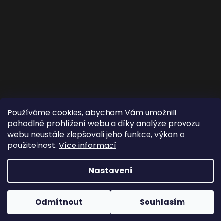
Používáme cookies, abychom Vám umožnili
pohodlné prohlížení webu a díky analýze provozu
webu neustále zlepšovali jeho funkce, výkon a
použitelnost.
Více informací
Nastavení
Copyright 2026
Ze stromu - Zlato z přírody celé
Odmítnout
Souhlasím
planety
. Všechna práva vyhrazena.