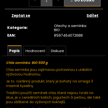
č
DO KOŠÍKU
cena:
u
j
Zeptat se
Sdílet
e
m
Ořechy a semínka
e
Kategorie
:
BIO
EAN
:
8597464072688
Ze
tromu
Datle
Popis
Hodnocení
Diskuze
Deglet
nour
Chia semínko BIO 500 g
bez
pecky
Chia semínka jsou zajímavou potravinou s unikátní
BIO
výživovou hodnotou.
RAW
200g
Je to rostlinný produkt, který je bohatý na omega 3
mastné kyseliny.
72
Kč
Tradiční použítí semínek chia, která nejsou tvrdá na
ůvodně:
skus, je v cereálních kaších, jogurtech či pečivu, ale také
89 Kč
jsou oblíbené do výživných koktejlů.