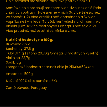
Chia semínka přezdívané také jako potrava běžců.
Semínka chia obsahují mnohem více živin, než celá řada
známých potravin. Nalezneme v nich 3x více železa, než
ve špenátu, 2x více draslíku než v banánech a 5x více
vápníku než v mléce. To však není všechno, chi semínka
obsahují až 9x více rostlinných Omega 3 než sója a 2x
více proteinů, než ostatní semínka a zrna.
Nutriční hodnoty na 100g:
Bílkoviny: 21,2 g
Sacharidy: 37,5 g
Tuky 31,4 g (z toho 20,36g Omega-3 mastných kyselin)
Vláknina: 33,7g
Sodík: 0g
Energetická hodnota semínek chia je 2194kJ/524kcal
Hmotnost: 500g
Složení: 100% chia semínko BIO
Země původu: Paraguay