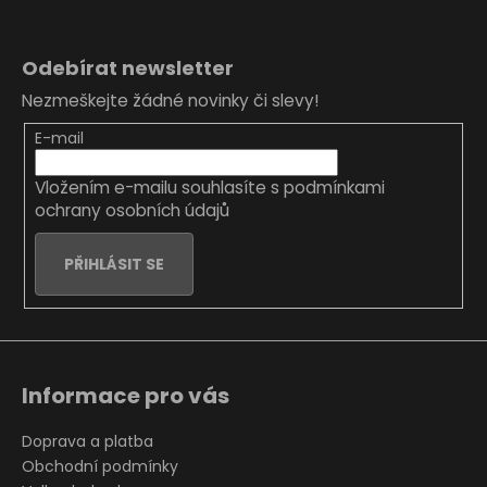
Z
á
Odebírat newsletter
p
Nezmeškejte žádné novinky či slevy!
a
t
E-mail
í
Vložením e-mailu souhlasíte s
podmínkami
ochrany osobních údajů
PŘIHLÁSIT SE
Informace pro vás
Doprava a platba
Obchodní podmínky