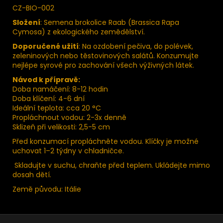
CZ-BIO-002
Složení
: Semena brokolice Raab (Brassica Rapa
Cymosa) z ekologického zemědělství.
Doporučené užití
: Na ozdobení pečiva, do polévek,
zeleninových nebo těstovinových salátů. Konzumujte
nejlépe syrové pro zachování všech výživných látek.
Návod k přípravě:
Doba namáčení: 8-12 hodin
Doba klíčení: 4-6 dní
Ideální teplota: cca 20 °C
Propláchnout vodou: 2-3x denně
Sklizeň při velikosti: 2,5-5 cm
Před konzumací propláchněte vodou. Klíčky je možné
uchovat 1–2 týdny v chladničce.
Skladujte v suchu, chraňte před teplem. Ukládejte mimo
dosah dětí.
Země původu: Itálie