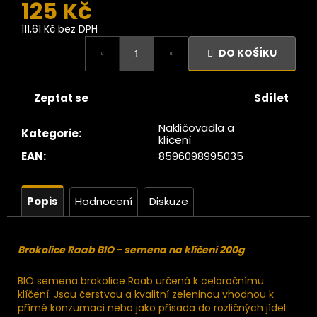
č
125 Kč
u
111,61 Kč bez DPH
j
Měrná
e
DO KOŠÍKU
cena:
m
e
Zeptat se
Sdílet
Ze
Nakličovadla a
Kategorie
:
tromu
klíčení
erstvé
EAN
:
8596098995035
ránské
datle
RAW
550g
Popis
Hodnocení
Diskuze
129
Kč
ůvodně:
Brokolice Raab BIO - semena na klíčení 200g
139 Kč
BIO semena brokolice Raab určená k celoročnímu
klíčení. Jsou čerstvou a kvalitní zeleninou vhodnou k
přímé konzumaci nebo jako přísada do rozličných jídel.