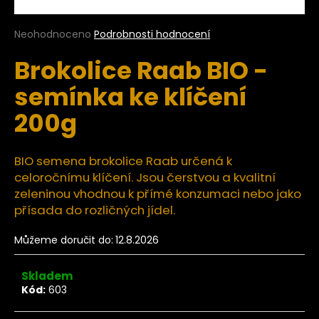
a
j
Průměrné
Neohodnoceno
Podrobnosti hodnocení
hodnocení
í
Brokolice Raab BIO -
produktu
t
je
semínka ke klíčení
?
0,0
z
200g
5
hvězdiček.
BIO semena brokolice Raab určená k
HLEDAT
celoročnímu klíčení. Jsou čerstvou a kvalitní
zeleninou vhodnou k přímé konzumaci nebo jako
přísada do rozličných jídel.
D
Můžeme doručit do:
12.8.2026
o
p
o
Skladem
r
Kód:
603
u