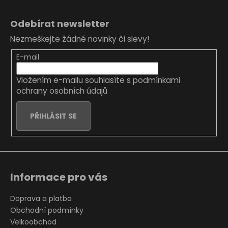
Z
á
Odebírat newsletter
p
Nezmeškejte žádné novinky či slevy!
a
t
E-mail
í
Vložením e-mailu souhlasíte s
podmínkami
ochrany osobních údajů
PŘIHLÁSIT SE
Informace pro vás
Doprava a platba
Obchodní podmínky
Velkoobchod