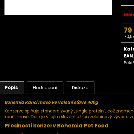
Ze stromu Makadamové ořechy
Ze stromu Ma
BIO 500g
Mom
669 Kč
79
70,5
Měr
cena
Kat
EAN
Polo
Popis
Hodnocení
Diskuze
Bohemia Kančí maso ve valstní šťavě 400g
Konzerva splňuje standard zvaný „single protein“, což znamen
kančí maso. Dále je v jejím složení už jen zeleninový vývar a z
Přednosti konzerv Bohemia Pet Food