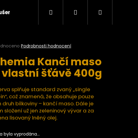
Hledat
Přihlášení
Nákupní
ušené plody a ovocné pasty BIO
Ořechy a semí
košík
rné
odnoceno
Podrobnosti hodnocení
cení
hemia Kančí maso
ktu
 vlastní šťávě 400g
ček.
rva splňuje standard zvaný „single
in“, což znamená, že obsahuje pouze
 druh bílkoviny – kančí maso. Dále je
ím složení už jen zeleninový vývar a za
na lisovaný lněný olej.
Následující
ka byla vyprodána…