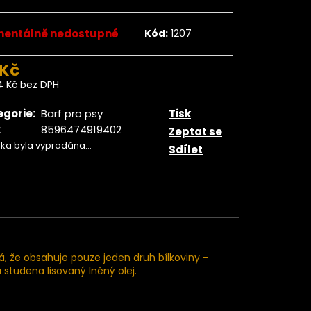
ngo plátky BIO 500
g
entálně nedostupné
Kód:
1207
359 Kč
 Kč
4 Kč bez DPH
ná
:
egorie
:
Barf pro psy
Tisk
:
8596474919402
Zeptat se
žka byla vyprodána…
Sdílet
á, že obsahuje pouze jeden druh bílkoviny –
a studena lisovaný lněný olej.