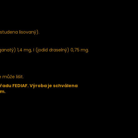
 studena lisovaný).
anatý) 1,4 mg, I (jodid draselný) 0,75 mg.
 může lišit.
adu FEDIAF. Výroba je schválena
ým.