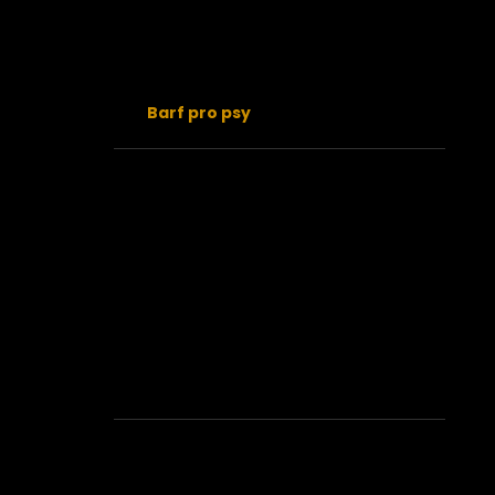
Mytí nádobí
Praní
Úklid a čistota
Barf pro psy