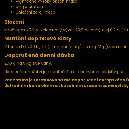
výjimečně vysoký obsah masa
single protein
unikátní zdroj masa
Složení
Kančí maso 70 %, zeleninový vývar 28,8 %, lněný olej 0,2 % (za
Nutriční doplňkové látky
Vitamin D3 200 IU, Zn (síran zinečnatý) 25 mg, Mg (síran mang
Doporučená denní dávka
200 g na 5 kg živé váhy.
Uvedené množství je orientační a dle pohybové aktivity psa se
Receptura je formulována dle doporučení evropského úř
Ústředním kontrolním a zkušebním úřadem zemědělsk