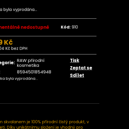
ngo plátky BIO 500
g
ka byla vyprodána…
359 Kč
entálně nedostupné
Kód:
910
9 Kč
04 Kč bez DPH
ná
:
RAW přírodní
Tisk
egorie
:
kosmetika
Zeptat se
:
8594501854948
Sdílet
žka byla vyprodána…
skvalanem je 100% přírodní čistý produkt, v
eti. Díky unikátnímu složení je vhodný pro