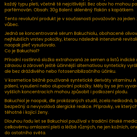
každý typu pleti, včetně té nejcitlivější. Bez obav ho mohou po
parfémován. Obsah: 30g Balení: skleněný flakón s kapátkem
Tento revoluční produkt je v současnosti považován za jeden 
vůbec.
Jedná se koncentrované sérum Bakuchiolu, obohacené olivov
nejhlubších vrstev pokožky, kterou následně intenzivně revita
naopak pleť vysušovalo.
Co je Bakuchiol?
Přírodní rostlinná složka extrahovaná ze semen a listů indické r
zdravou a zároveň ještě účinnější alternativou synteticky vyrá
ale bez dráždivého nebo fotosenzibilizačního účinku.
V kosmetice běžně používané syntetické deriváty vitamínu A
pálení, vysušení nebo olupování pokožky. Měly by se jim vyv
vyšších koncentracích mohou způsobit i poškození plodu.
Bakuchiol je naopak, dle prokázaných studií, zcela neškodná, b
bezpečný a nevyvolává alergické reakce. Přípravky, ve který
těhotné i kojící ženy.
Dlouhou řadu let se Bakuchiol používal v tradiční čínské medicí
celkovému omlazení pleti a léčbě různých, ne jen kožních, onem
do ostatního světa.