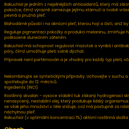
Bakuchiol je jedním z nejsilnějších antioxidantů, který má zá
pokožce, čímž výrazně zamezuje jejímu stárnutí a tvobě vráse
pevná a pružná pleť.
Blahodárně působí i na aknózní pleť, kterou hojí a čistí, aniž by n
Reguluje pigmentaci pokožky a produkci melaninu, zmírňuje h
poškozené slunečním zářením.
Bakuchiol má schopnost regulovat mazotok a vyniká i antibakt
póry, čímž umožňuje pleti volně dýchat.
Přípravek není parfémován a je vhodný pro každý typ pleti, včet
Nekombinujte se syntetickými přípravky. Uchovejte v suchu a
spotřebujte do 12. měcíců.
Ingedients (INCI)
Rostlinný skvalan - vysoce stabilní tuk získaný hydrogenací s
nenasycený, nestabilní olej, který produkuje lidský organism
se však jeho množství v těle snižuje, což má postupně za nás
náchylnou pleť.
Bakuchiol (v optimální koncentraci 1%) aktivní rostlinná složk