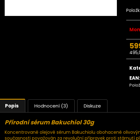
Ze stromu Makadamové ořechy
Ze stromu Ma
BIO 500g
Polož
669 Kč
Mom
59
495,
Měr
cena
Kat
EAN
Polo
Popis
Hodnocení (3)
Diskuze
Přírodní sérum Bakuchiol 30g
Koncentrované olejové sérum Bakuchiolu obohacené olivovým 
současnosti považován za revoluční přípravek proti stárnutí pl