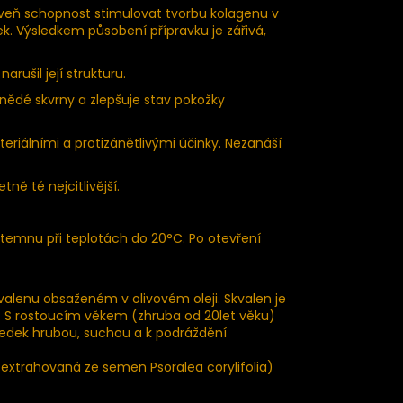
roveň schopnost stimulovat tvorbu kolagenu v
k. Výsledkem působení přípravku je zářivá,
arušil její strukturu.
nědé skvrny a zlepšuje stav pokožky
eriálními a protizánětlivými účinky. Nezanáší
ně té nejcitlivější.
 temnu při teplotách do 20°C. Po otevření
kvalenu obsaženém v olivovém oleji. Skvalen je
us. S rostoucím věkem (zhruba od 20let věku)
ledek hrubou, suchou a k podráždění
a extrahovaná ze semen Psoralea corylifolia)