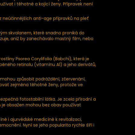
užívat i těhotné a kojící ženy. Přípravek není
z neúčinnějších anti-age přípravků na pleť
ým skvalanem, které snadno proniká do
lizuje, aniž by zanechávalo mastný film, nebo
ostliny Psorea Corylifolia (Babchi), která je
běného retinolu (vitamínu A1) a jeho derivátů,
 mohou způsobit podráždění, zčervenání,
arovat zejména těhotné ženy, protože ve
ezpečná fotostabilní látka. Je zcela přírodní a
ch je obsažen mohou bez obav používat
ně i ajurvédské medicíně k revitalizaci,
ocnění. Nyní se jeho popularita rychle šíří i