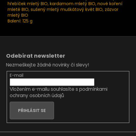
hřebíček mletý BIO, kardamom mletý BIO, nové koření
mleté BIO, sušený mletý muškátový květ BIO, zázvor
mletý BIO
Balení: 125 g
Z
á
Odebírat newsletter
p
Nezmeškejte žádné novinky či slevy!
a
t
E-mail
í
Vložením e-mailu souhlasíte s
podmínkami
ochrany osobních údajů
PŘIHLÁSIT SE