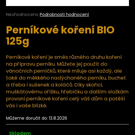
a
j
Průměrné
Neohodnoceno
Podrobnosti hodnocení
hodnocení
í
Perníkové koření BIO
produktu
t
je
125g
?
0,0
z
5
hvězdiček.
Perníkové koření je směs různého druhu koření
na přípravu perníku. Můžete jej použít do
HLEDAT
vánočních perníčků, které miluje asi každý, ale
také do měkkého nadýchaného perníku, buchet
a třeba i sušenek a koláčů. Díky skořici,
muškátovému oříšku, hřebíčku a dalším složkám
D
provoní perníkové koření celý váš dům a potěší
o
vás i vaše blízké.
p
o
Můžeme doručit do:
13.8.2026
r
u
Skladem