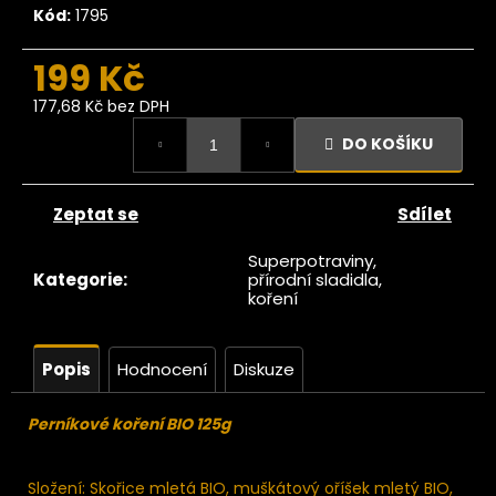
č
Kód:
1795
u
j
199 Kč
e
m
177,68 Kč bez DPH
e
Měrná
DO KOŠÍKU
cena:
Ze
tromu
Zeptat se
Sdílet
Fíky
luncem
Superpotraviny,
ušené
Kategorie
:
přírodní sladidla,
Lerida
koření
AW 1kg
419
Kč
Popis
Hodnocení
Diskuze
Perníkové koření BIO 125g
Složení: Skořice mletá BIO, muškátový oříšek mletý BIO,