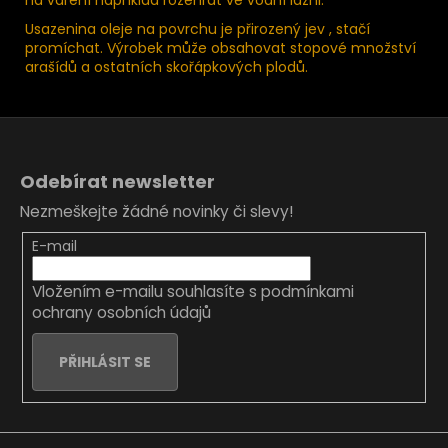
Usazenina oleje na povrchu je přirozený jev , stačí
promíchat. Výrobek může obsahovat stopové množství
arašídů a ostatních skořápkových plodů.
Z
á
Odebírat newsletter
p
Nezmeškejte žádné novinky či slevy!
a
t
E-mail
í
Vložením e-mailu souhlasíte s
podmínkami
ochrany osobních údajů
PŘIHLÁSIT SE