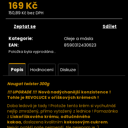
č
169 Kč
u
j
150,89 Kč bez DPH
Měrná
e
cena:
m
Zeptat se
Sdílet
e
Kategorie
:
Oleje a másla
EAN
:
8590312430623
Ze
Položka byla vyprodána…
tromu
erstvé
ránské
datle
Popis
Hodnocení
Diskuze
RAW
550g
Nougat twister 300g
129
!!! UPGRADE !!!
Nová nadýchanější konzistence !
Kč
ůvodně:
Tohle je REVOLUCE v oříškových krémech !
139 Kč
Doba ledová je tady ! Protože tento krém si vychutnáš
nejlíp zmražený, přímo vytažený z lednice ! Pomazánka
z
Lískoříškového krému
,
odtučně­ného
kakaa,
doslazena kvalitním
kokosovým cukrem
.
Nejvíc potěší naše nejmenší. Ale nejenom je :)