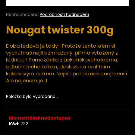
a
j
Průměrné
Neohodnoceno
Podrobnosti hodnocení
hodnocení
í
Nougat twister 300g
produktu
t
je
?
0,0
z
Doba ledová je tady ! Protože tento krém si
5
vychutnáš nejlíp zmražený, přímo vytažený z
hvězdiček.
lednice ! Pomazánka z Lískoříškového krému,
odtučně­ného kakaa, doslazena kvalitním
HLEDAT
kokosovým cukrem. Nejvíc potěší naše nejmenší.
Ale nejenom je :)
D
Položka byla vyprodána…
o
p
o
Momentálně nedostupné
r
Kód:
732
u