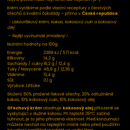
Krém vyrábíme podle vlastní receptury z čerstvých
ořechů a kvalitní čokolády – přímo v
České republice
.
- Lískooříškový krém, kakao, kokosový cukr a kokosový
olej
- Nejlíp vychutnáš zmražený !
Nutriční hodnoty na 100g:
Energie:
2389 kJ / 571 kcal
Bílkoviny:
14,2 g
Sacharidy / cukry:
16,2 g / 12,4 g
Tuky / Nasycené:
46,9 g / 12,36 g
Vláknina:
13,4 g
Sůl:
0,1 g
Výrobce: LiFELike
Složení: 60% pražené lískové ořechy, 20% odtučněné
kakao, 10% kokosový cukr, 10% kokosový olej
Ořechový krém
obsahuje
ko­kosový olej
přirozeně se
vyskytující v dužině kokosu. Při teplotě 25°C začíná
tuhnout, je to jeho přirozená vlastnost. Před konzumací
můžete nechat na teplejším místě nebo před použitím
na vaření například rozehřát ve vodní lázni.