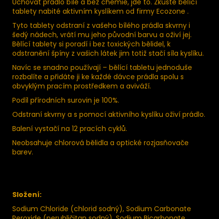
Uchovat prádlo bílé a bez chemie, jde to. Zkuste bělící
tablety nabité aktivním kyslíkem od firmy Ecozone .
Tyto tablety odstraní z vašeho bílého prádla skvrny i
šedý nádech, vrátí mu jeho původní barvu a oživí jej.
Bělící tablety si poradí i bez toxických bělidel, k
odstranění špíny z vašich látek jim totiž stačí síla kyslíku.
Navíc se snadno používají – bělící tabletu jednoduše
rozbalíte a přidáte ji ke každé dávce prádla spolu s
obvyklým pracím prostředkem a aviváží.
Podíl přírodních surovin je 100%.
Odstraní skvrny a s pomocí aktivního kyslíku oživí prádlo.
Balení vystačí na 12 pracích cyklů.
Neobsahuje chlorová bělidla a optické rozjasňovače
barev.
Složení:
Sodium Chloride (chlorid sodný), Sodium Carbonate
Peroxide (peruhličitan sodný), Sodium Bicarbonate