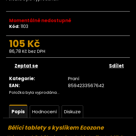
č
u
j
e
Momentálně nedostupné
Kód:
1103
m
e
105 Kč
86,78 Kč bez DPH
yčinky
Měrná
na
cena:
ištění
Zeptat se
Sdílet
dpadů
cozone
Kategorie
:
Praní
12ks
EAN
:
8594233567642
339
Položka byla vyprodána…
Kč
Popis
Hodnocení
Diskuze
Bělící tablety s kyslíkem Ecozone