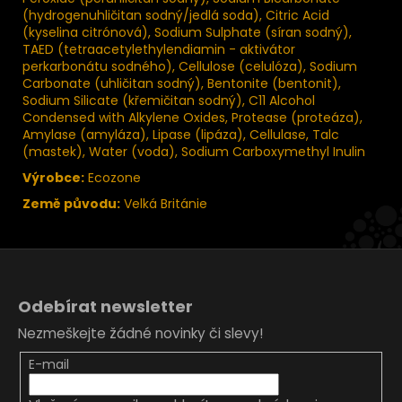
(hydrogenuhličitan sodný/jedlá soda), Citric Acid
(kyselina citrónová), Sodium Sulphate (síran sodný),
TAED (tetraacetylethylendiamin - aktivátor
perkarbonátu sodného), Cellulose (celulóza), Sodium
Carbonate (uhličitan sodný), Bentonite (bentonit),
Sodium Silicate (křemičitan sodný), C11 Alcohol
Condensed with Alkylene Oxides, Protease (proteáza),
Amylase (amyláza), Lipase (lipáza), Cellulase, Talc
(mastek), Water (voda), Sodium Carboxymethyl Inulin
Výrobce:
Ecozone
Země původu:
Velká Británie
Z
á
Odebírat newsletter
p
Nezmeškejte žádné novinky či slevy!
a
t
E-mail
í