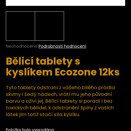
a
j
í
t
?
Průměrné
Neohodnoceno
Podrobnosti hodnocení
hodnocení
Bělicí tablety s
produktu
je
HLEDAT
kyslíkem Ecozone 12ks
0,0
z
5
hvězdiček.
Tyto tablety odstraní z vašeho bílého prádla
D
skvrny i šedý nádech, vrátí mu jeho původní
o
barvu a oživí jej. Bělící tablety si poradí i bez
p
toxických bělidel, k odstranění špíny z vašich
o
látek jim totiž stačí síla kyslíku.
r
u
Položka byla vyprodána…