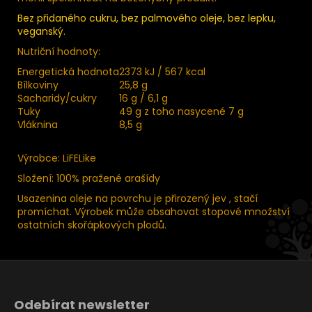
Bez přidaného cukru, bez palmového oleje, bez lepku,
veganský.
Nutriční hodnoty:
Energetická hodnota
2373 kJ / 567 kcal
Bílkoviny
25,8 g
Sacharidy/cukry
16 g / 6,1 g
Tuky
49 g z toho nasycené 7 g
Vláknina
8,5 g
Výrobce: LiFELike
Složení: 100% pražené arašídy
Usazenina oleje na povrchu je přirozený jev , stačí
promíchat. Výrobek může obsahovat stopové množství
ostatních skořápkových plodů.
Z
á
Odebírat newsletter