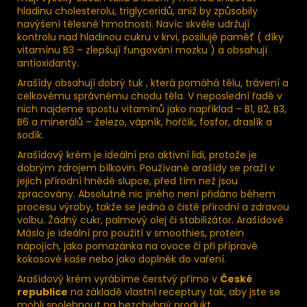
hladinu cholesterolu, triglyceridů, aniž by způsobily
navýšení tělesné hmotnosti. Navíc skvěle udržují
kontrolu nad hladinou cukru v krvi, posilujé paměť ( díky
vitamínu B3 – zlepšují fungování mozku ) a obsahují
antioxidanty.
Arašídy obsahují dobrý tuk , která pomáhá tělu, trávení a
celkovému správnému chodu těla. V neposlední řadě v
nich najdeme spostu vitamínů jako například – B1, B2, B3,
B6 a minerálů – železo, vápník, hořčík, fosfor, draslík a
sodík.
Arašídový krém je ideální pro aktivní lidi, protože je
dobrým zdrojem bílkovin. Používané arašídy se praží v
jejich přírodní hnědé slupce, před tím než jsou
zpracovány. Absolutně nic jiného není přidáno během
procesu výroby, takže se jedná o čistě přírodní a zdravou
volbu. Žádný cukr, palmový olej či stabilizátor. A­rašídové
Máslo je ideální pro použití v smoothies, protein
nápojích, jako pomazánka na ovoce či při přípravě
kokosové kaše nebo jako doplněk do vaření.
Arašídový krém vyrábíme čerstvý přímo v
České
republice
na základě vlastní receptury tak, aby jste se
mohli spolehnout na bezchybný produkt.