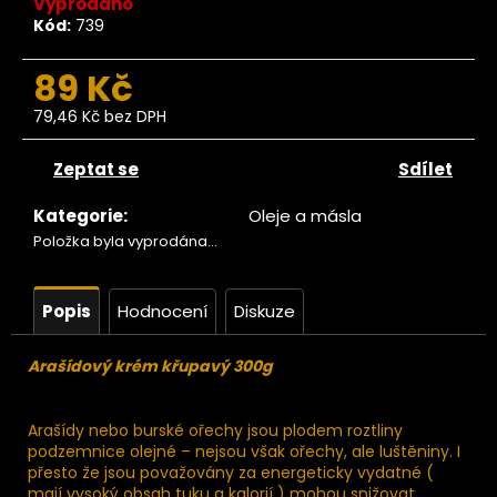
č
Vyprodáno
u
Kód:
739
j
e
89 Kč
m
79,46 Kč bez DPH
e
Měrná
cena:
Zeptat se
Sdílet
 stromu
adamové
Kategorie
:
Oleje a másla
echy BIO
Položka byla vyprodána…
500g
669
Kč
Popis
Hodnocení
Diskuze
Arašídový krém křupavý 300g
Arašídy nebo burské ořechy jsou plodem roztliny
podzemnice olejné – nejsou však ořechy, ale luštěniny. I
přesto že jsou považovány za energeticky vydatné (
mají vysoký obsah tuku a kalorií ) mohou snižovat