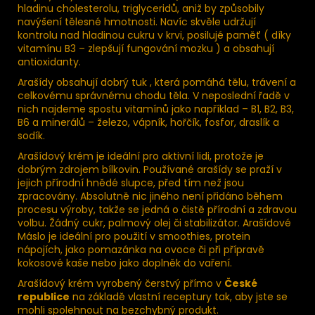
hladinu cholesterolu, triglyceridů, aniž by způsobily
navýšení tělesné hmotnosti. Navíc skvěle udržují
kontrolu nad hladinou cukru v krvi, posilujé paměť ( díky
vitamínu B3 – zlepšují fungování mozku ) a obsahují
antioxidanty.
Arašídy obsahují dobrý tuk , která pomáhá tělu, trávení a
celkovému správnému chodu těla. V neposlední řadě v
nich najdeme spostu vitamínů jako například – B1, B2, B3,
B6 a minerálů – železo, vápník, hořčík, fosfor, draslík a
sodík.
Arašídový krém je ideální pro aktivní lidi, protože je
dobrým zdrojem bílkovin. Používané arašídy se praží v
jejich přírodní hnědé slupce, před tím než jsou
zpracovány. Absolutně nic jiného není přidáno během
procesu výroby, takže se jedná o čistě přírodní a zdravou
volbu. Žádný cukr, palmový olej či stabilizátor. A­rašídové
Máslo je ideální pro použití v smoothies, protein
nápojích, jako pomazánka na ovoce či při přípravě
kokosové kaše nebo jako doplněk do vaření.
Arašídový krém vyrobený čerstvý přímo v
České
republice
na základě vlastní receptury tak, aby jste se
mohli spolehnout na bezchybný produkt.