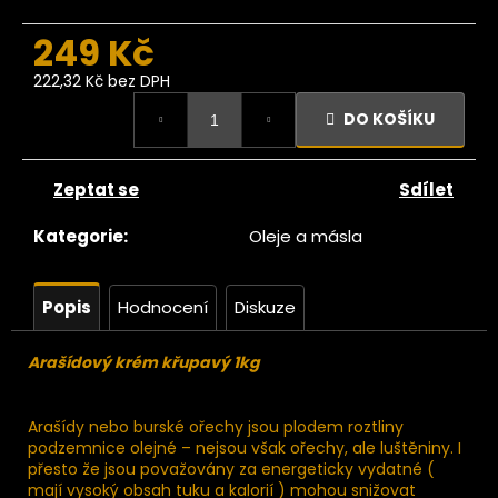
č
u
249 Kč
j
e
222,32 Kč bez DPH
m
Měrná
DO KOŠÍKU
e
cena:
Zeptat se
Sdílet
Ze
tromu
Datle
Kategorie
:
Oleje a másla
edjoul
large
choice
Popis
Hodnocení
Diskuze
jumbo
200g
104
Arašídový krém křupavý 1kg
Kč
ůvodně:
129 Kč
Arašídy nebo burské ořechy jsou plodem roztliny
podzemnice olejné – nejsou však ořechy, ale luštěniny. I
přesto že jsou považovány za energeticky vydatné (
mají vysoký obsah tuku a kalorií ) mohou snižovat