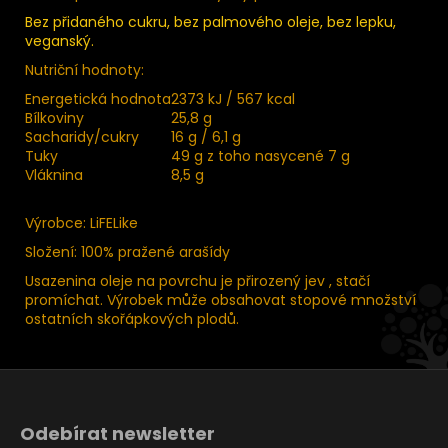
Bez přidaného cukru, bez palmového oleje, bez lepku,
veganský.
Nutriční hodnoty:
Energetická hodnota
2373 kJ / 567 kcal
Bílkoviny
25,8 g
Sacharidy/cukry
16 g / 6,1 g
Tuky
49 g z toho nasycené 7 g
Vláknina
8,5 g
Výrobce: LiFELike
Složení: 100% pražené arašídy
Usazenina oleje na povrchu je přirozený jev , stačí
promíchat. Výrobek může obsahovat stopové množství
ostatních skořápkových plodů.
Z
á
Odebírat newsletter